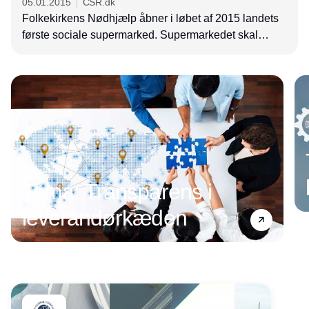
05.01.2015
CSR.dk
Folkekirkens Nødhjælp åbner i løbet af 2015 landets
første sociale supermarked. Supermarkedet skal
bekæmpe madspild og hjælpe mennesker med
Annonce
økonomiske udfordringer.
Tema: Transparens i
leverandørkæden
Annonce