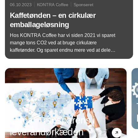
06.10.2023
KONTRA Coffee
Sponseret
Kaffetønden – en cirkulær
emballageløsning
Hos KONTRA Coffee har vi siden 2021 vi sparet
mange tons CO2 ved at bruge cirkulære
kaffetønder. Og sparet endnu mere ved at dele
tønden med andre firmaer. Vi mener, at der skal
Annonce
tages et fælles ansvar for vores planet, og det gør vi
bedst ved at dele vores gode ideer.
Tema: Transparens i
leverandørkæden