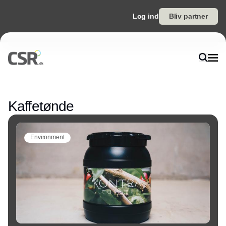
Log ind
Bliv partner
Annonce
Kaffetønde
Environment