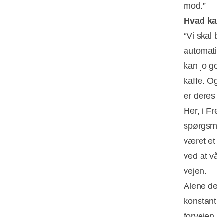
mod.”
Hvad kan
“Vi skal
automatis
kan jo g
kaffe. O
er deres 
Her, i Fr
spørgsmå
været et
ved at v
vejen.
Alene de
konstant
forvejen 