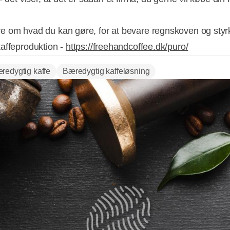
 om hvad du kan gøre, for at bevare regnskoven og styr
affeproduktion -
https://freehandcoffee.dk/puro/
redygtig kaffe
Bæredygtig kaffeløsning