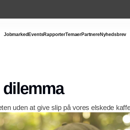
Jobmarked
Events
Rapporter
Temaer
Partnere
Nyhedsbrev
s dilemma
ten uden at give slip på vores elskede kaff