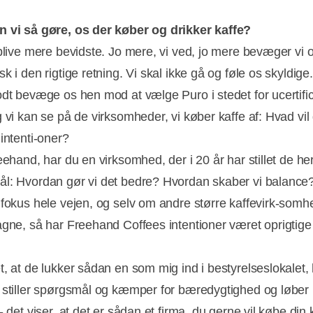
 vi så gøre, os der køber og drikker kaffe?
 blive mere bevidste. Jo mere, vi ved, jo mere bevæger vi 
k i den rigtige retning. Vi skal ikke gå og føle os skyldige
odt bevæge os hen mod at vælge Puro i stedet for ucertifi
g vi kan se på de virksomheder, vi køber kaffe af: Hvad vil
intenti-oner?
eehand, har du en virksomhed, der i 20 år har stillet de he
l: Hvordan gør vi det bedre? Hvordan skaber vi balance
 fokus hele vejen, og selv om andre større kaffevirk-somh
ågne, så har Freehand Coffees intentioner været oprigtige
t, at de lukker sådan en som mig ind i bestyrelseslokalet, 
 stiller spørgsmål og kæmper for bæredygtighed og løber l
- det viser, at det er sådan et firma, du gerne vil købe din 