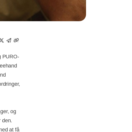
ag PURO-
Freehand
and
rdringer,
ager, og
r den.
med at få