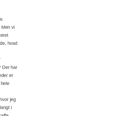
os
. Men vi
ceret
 de, hvad
r
? Der har
eder er
 hele
hvor jeg
angt i
kaffe