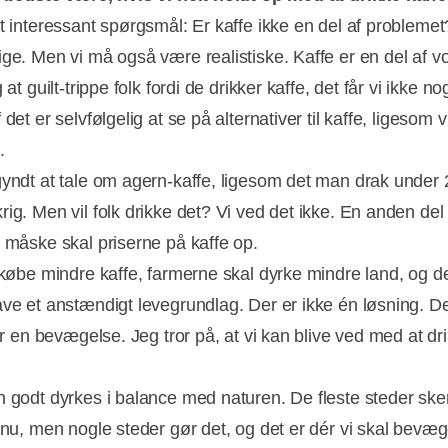
et interessant spørgsmål: Er kaffe ikke en del af problemet
ige. Men vi må også være realistiske. Kaffe er en del af v
g at guilt-trippe folk fordi de drikker kaffe, det får vi ikke no
 det er selvfølgelig at se på alternativer til kaffe, ligesom v
d.
gyndt at tale om agern-kaffe, ligesom det man drak under 
ig. Men vil folk drikke det? Vi ved det ikke. En anden del 
, måske skal priserne på kaffe op.
i købe mindre kaffe, farmerne skal dyrke mindre land, og de
ave et anstændigt levegrundlag. Der er ikke én løsning. De
 er en bevægelse. Jeg tror på, at vi kan blive ved med at dr
n godt dyrkes i balance med naturen. De fleste steder ske
e nu, men nogle steder gør det, og det er dér vi skal bevæ