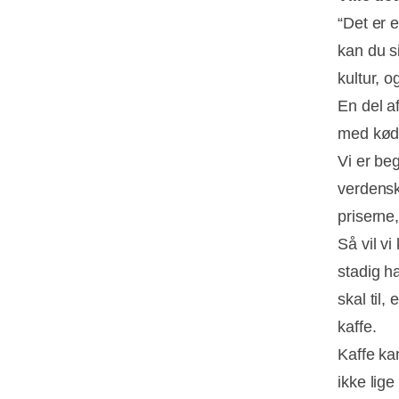
“Det er 
kan du s
kultur, o
En del af
med kø
Vi er be
verdenskr
priserne
Så vil v
stadig h
skal til,
kaffe.
Kaffe ka
ikke lig