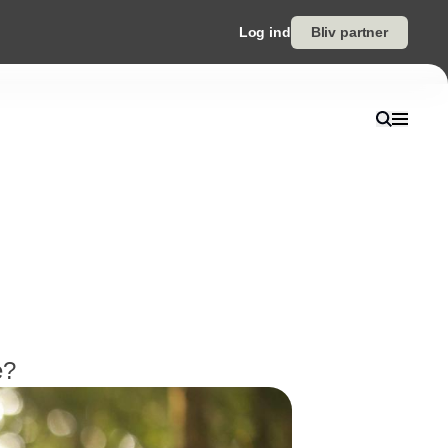
Log ind
Bliv partner
e?