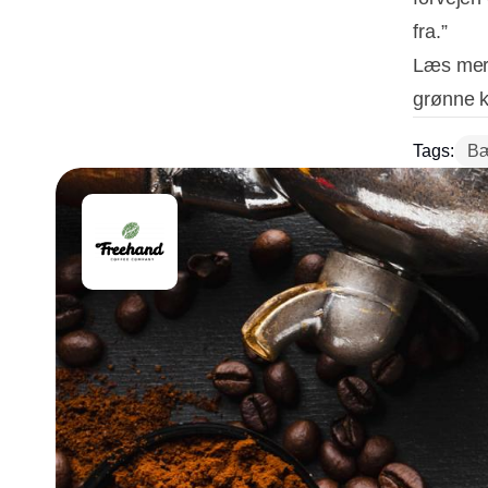
fra.”
Læs mere
grønne k
Tags:
Bæ