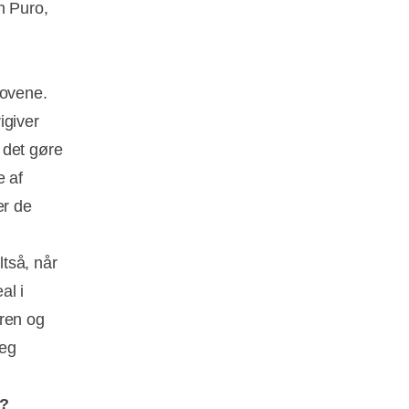
m Puro,
”
kovene.
igiver
 det gøre
e af
er de
tså, når
al i
uren og
jeg
e?