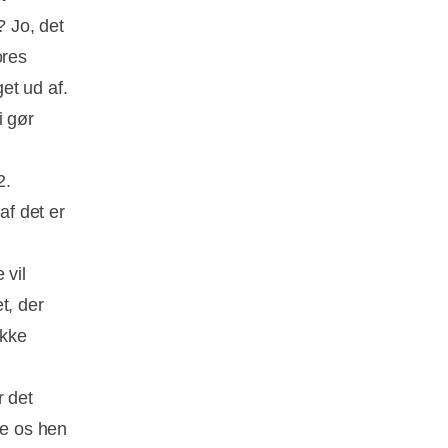
? Jo, det
ores
get ud af.
i gør
2.
af det er
 vil
t, der
ikke
r det
ge os hen