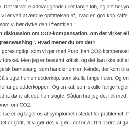
e. Det vil være ødelæggende i det lange løb, og det begyn
. Vi er ved at ændre opfattelsen af, hvad en god kop kaffe
 som vi bør dyrke den i fremtiden.”
en diskussion om CO2-kompensation, om det virker el
“greenwashing”. Hvad mener du om det?
t gøres rigtigt, som vi gør med Puro, kan CO2-kompensat
v forskel. Men jeg er bestemt kritisk, og det kan ikke stå a
gelsk børnesang, som handler om en kvinde, der kom til a
 Så slugte hun en edderkop, som skulle fange fluen. Og en 
le fange edderkoppen. Og en kat, som skulle fange fugle
d at dø af alt det, hun slugte. Sådan har jeg det lidt med
ionen om CO2.
nserer og tager os af symptomet i stedet for problemet. 
Det er godt, at vi gør det, vi gør - det er ALTID bedre at g