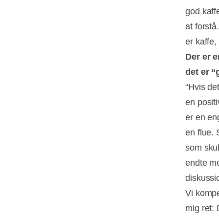
god kaff
at forstå
er kaffe,
Der er 
det er 
“Hvis de
en positi
er en en
en flue.
som skul
endte me
diskuss
Vi kompe
mig ret: 