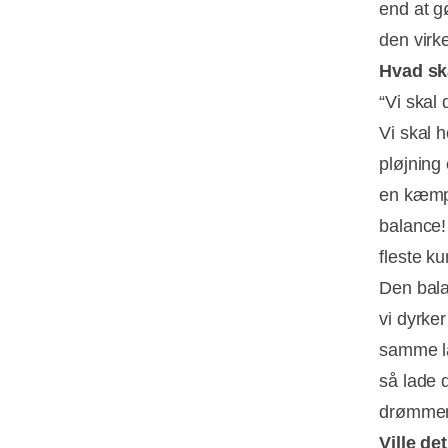
end at g
den virk
Hvad sk
“Vi skal
Vi skal 
pløjning
en kæmpe
balance!
fleste k
Den bala
vi dyrker
samme lan
så lade 
drømmer 
Ville de