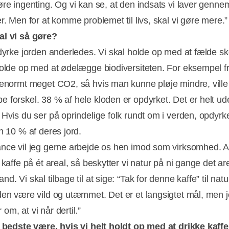
øre ingenting. Og vi kan se, at den indsats vi laver genne
er. Men for at komme problemet til livs, skal vi gøre mere.
al vi så gøre?
 dyrke jorden anderledes. Vi skal holde op med at fælde s
holde op med at ødelægge biodiversiteten. For eksempel fr
 enormt meget CO2, så hvis man kunne pløje mindre, ville
 forskel. 38 % af hele kloden er opdyrket. Det er helt ud
 Hvis du ser på oprindelige folk rundt om i verden, opdyrk
un 10 % af deres jord.
nce vil jeg gerne arbejde os hen imod som virksomhed. Al
 kaffe på ét areal, så beskytter vi natur på ni gange det are
d. Vi skal tilbage til at sige: “Tak for denne kaffe” til nat
den være vild og utæmmet. Det er et langsigtet mål, men 
om, at vi når dertil.”
t bedste være, hvis vi helt holdt op med at drikke kaff