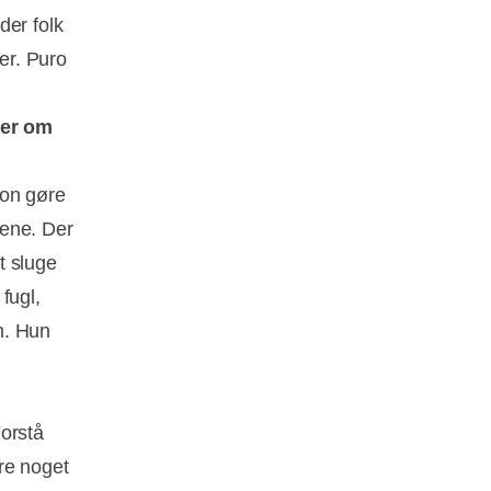
der folk
 er. Puro
ler om
ion gøre
lene. Der
t sluge
fugl,
n. Hun
Forstå
øre noget