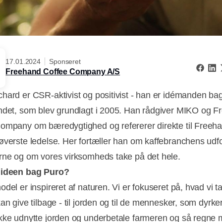
17.01.2024
Sponseret
Freehand Coffee Company A/S
hard er CSR-aktivist og positivist - han er idémanden b
ndet, som blev grundlagt i 2005. Han rådgiver MIKO og 
ompany om bæredygtighed og refererer direkte til Freeh
øverste ledelse. Her fortæller han om kaffebranchens udfo
rne og om vores virksomheds take på det hele.
 ideen bag Puro?
del er inspireret af naturen. Vi er fokuseret på, hvad vi t
an give tilbage - til jorden og til de mennesker, som dyrke
kke udnytte jorden og underbetale farmeren og så regne 