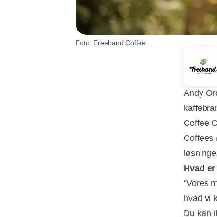
Foto: Freehand Coffee
Andy Orc
kaffebra
Coffee C
Coffees 
løsninge
Hvad er
“Vores mo
hvad vi k
Du kan i