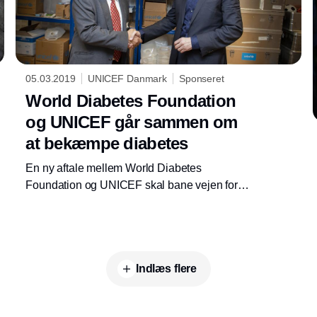
05.03.2019
UNICEF Danmark
Sponseret
World Diabetes Foundation
og UNICEF går sammen om
at bekæmpe diabetes
En ny aftale mellem World Diabetes
Foundation og UNICEF skal bane vejen for
konkrete projekter, der skal styrke sundheden
hos børn og teenagere i lav- og
middelindkomstlande.
Indlæs flere