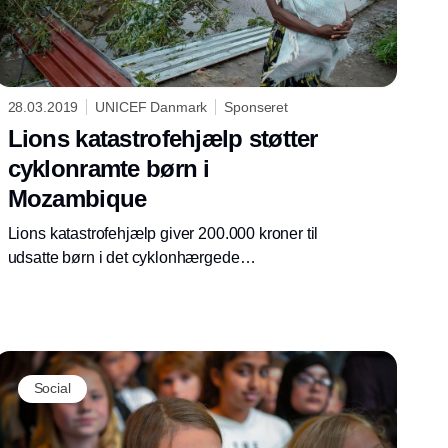
28.03.2019
UNICEF Danmark
Sponseret
Lions katastrofehjælp støtter
cyklonramte børn i
Mozambique
Lions katastrofehjælp giver 200.000 kroner til
udsatte børn i det cyklonhærgede
Mozambique. Støtten skal sikre udsatte børn
mod smitte fra livstruende vandbårne
sygdomme.
Social