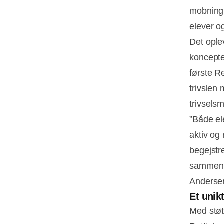
mobning 
elever o
Det ople
koncepte
første R
trivslen 
trivsels
”Både el
aktiv og 
begejstr
sammen m
Anderse
Et unik
Med støt