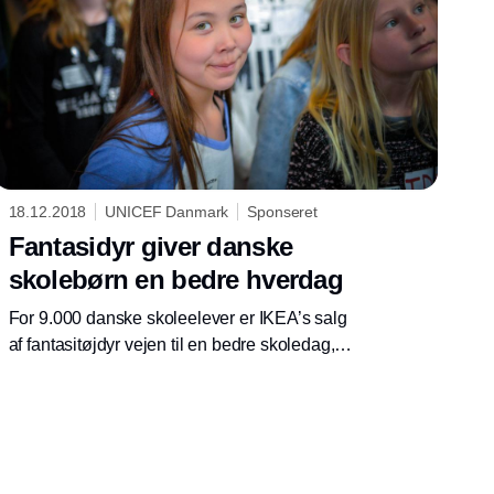
18.12.2018
UNICEF Danmark
Sponseret
Fantasidyr giver danske
skolebørn en bedre hverdag
For 9.000 danske skoleelever er IKEA’s salg
af fantasitøjdyr vejen til en bedre skoledag,
fordi et samarbejde mellem IKEA i Danmark
og UNICEF gør det muligt at oprette 12 nye
rettighedsskoler i hele landet.