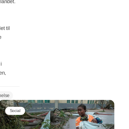
landet.
t til
e
i
en,
else
Social