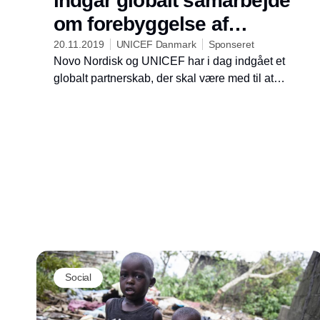
indgår globalt samarbejde
om forebyggelse af
overvægt og fedme blandt
20.11.2019
UNICEF Danmark
Sponseret
Novo Nordisk og UNICEF har i dag indgået et
børn
globalt partnerskab, der skal være med til at
forebygge overvægt og fedme blandt verdens
børn, i første omgang med fokus på Latinamerika
og Caribien.
Social