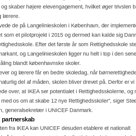
og skaber højere elevengagement, hvilket øger trivslen b
g lærere.
vede de på Langelinieskolen i København, der implemen
t som et pilotprojekt i 2015 og dermed kan kalde sig Da
ettighedsskole. Efter det første år som Rettighedsskole st
markant, og Langelinieskolen ligger nu helt i top i den sen
måling blandt københavnske skoler.
ever og lærere får en bedre skoledag, når børnerettighede
naturlig del af måden, skolen bliver drevet på. Derfor er v
ede over, at IKEA ser potentialet i Rettighedsskolerne, og 
ed os om at skabe 12 nye Rettighedsskoler”, siger Ste
n, generalsekretær i UNICEF Danmark.
t partnerskab
ten fra IKEA kan UNICEF desuden etablere et nationalt