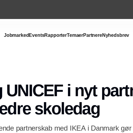
Jobmarked
Events
Rapporter
Temaer
Partnere
Nyhedsbrev
 UNICEF i nyt par
bedre skoledag
nde partnerskab med IKEA i Danmark gør d