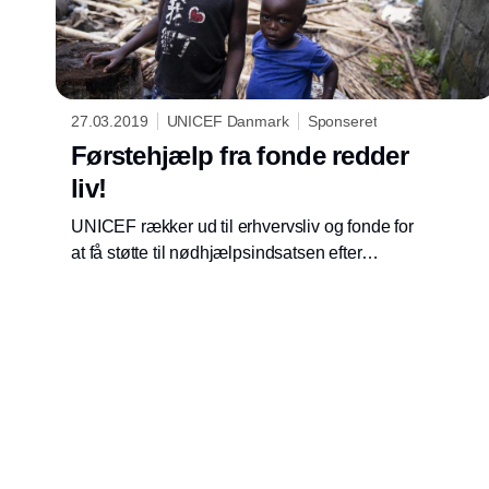
27.03.2019
UNICEF Danmark
Sponseret
Førstehjælp fra fonde redder
liv!
UNICEF rækker ud til erhvervsliv og fonde for
at få støtte til nødhjælpsindsatsen efter
cyklonen i Mozambique. Hempel Fonden går
forrest med en stor donation.