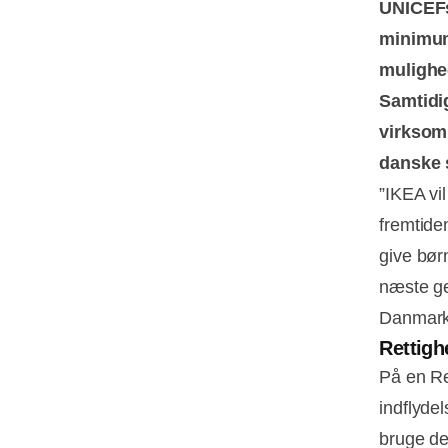
UNICEFs 
minimum
mulighed
Samtidi
virksom
danske s
”IKEA vi
fremtide
give bør
næste ge
Danmark
Rettigh
På en Re
indflyde
bruge de