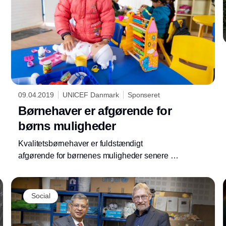
09.04.2019
UNICEF Danmark
Sponseret
Børnehaver er afgørende for
børns muligheder
Kvalitetsbørnehaver er fuldstændigt
afgørende for børnenes muligheder senere i
livet og for udviklingen af de samfund, de
lever i. Alligevel er området kronisk
underfinansieret i store dele af verden, viser
Social
ny rapport fra UNICEF