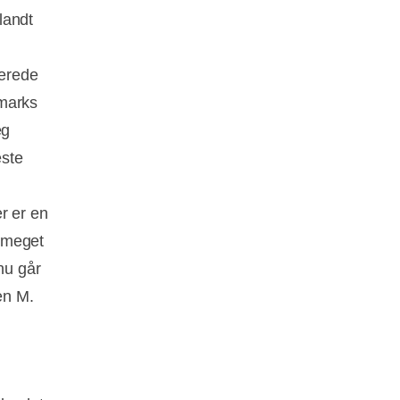
landt
terede
nmarks
eg
este
r er en
i meget
nu går
en M.