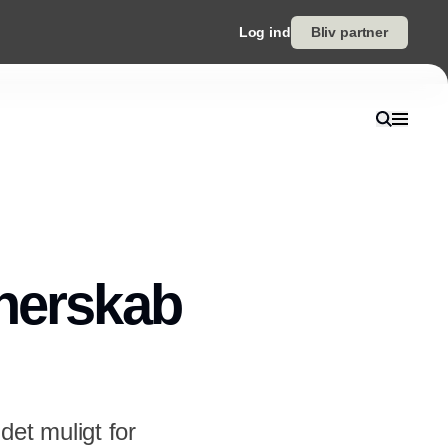
Log ind
Bliv partner
tnerskab
et muligt for