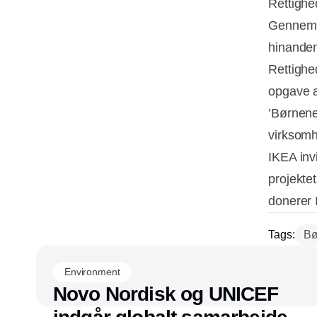
Rettighe
Gennem r
hinanden
Rettighe
opgave a
’Børnene
virksomh
IKEA inv
projekte
donerer 
Tags:
Bø
Environment
Novo Nordisk og UNICEF