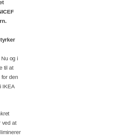
et
UNICEF
rn.
tyrker
 Nu og i
til at
 for den
 i IKEA
kret
 ved at
liminerer