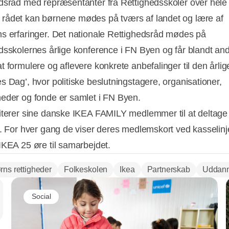
dsråd med repræsentanter fra Rettighedsskoler over hele 
ådet kan børnene mødes på tværs af landet og lære af
s erfaringer. Det nationale Rettighedsråd mødes på
dsskolernes årlige konference i FN Byen og får blandt ande
t formulere og aflevere konkrete anbefalinger til den årlig
s Dag’, hvor politiske beslutningstagere, organisationer,
eder og fonde er samlet i FN Byen.
iterer sine danske IKEA FAMILY medlemmer til at deltage 
t. For hver gang de viser deres medlemskort ved kasselinj
IKEA 25 øre til samarbejdet.
rns rettigheder
Folkeskolen
Ikea
Partnerskab
Uddann
Social