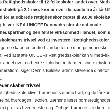
Rettighedsskoler til 12 folkeskoler landet over. Med 
sbeløb på 2,1 mio. kroner over de næste tre år får 
 for at udbrede rettighedskonceptet til 9.000 skolebø
g bliver IKEA UNICEF Danmarks største nationale
hedspartner og den første virksomhed i landet, som s
kolebørns trivsel ved at investere i Rettighedsskoler.
l gerne skabe en bedre hverdag for de mange mennesker.
n. Ved at støtte UNICEFs Rettighedsskoler kan vi medvirke 
n landet over en bedre skoledag og dermed styrke trivslen
neration”, siger Dennis Balslev, administrerende direktør
.
eder skaber trivsel
ttighedsskole bliver børnenes stemme hørt, og de får kon
lse på hverdagen i skolen. Børnene lærer børnerettigheder
m i praksis hver eneste dag. Det gør børnene stærkere, e