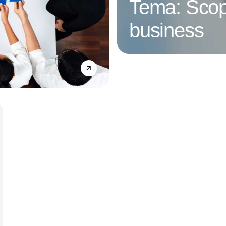
Tema: Scop
business
Annonce