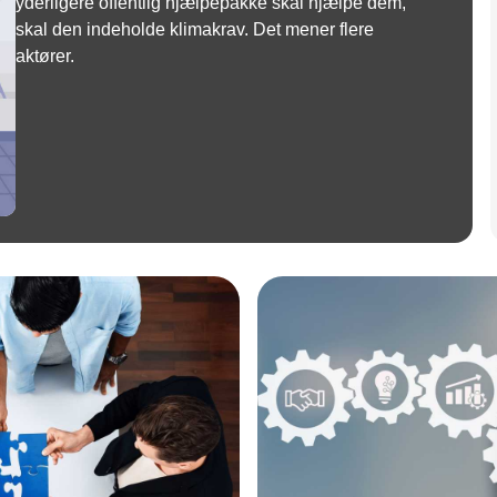
yderligere offentlig hjælpepakke skal hjælpe dem,
skal den indeholde klimakrav. Det mener flere
aktører.
Annonce