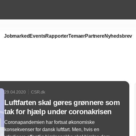
Jobmarked
Events
Rapporter
Temaer
Partnere
Nyhedsbrev
Annonce
29.04.2020
CSR.dk
Luftfarten skal gøres grønnere som
tak for hjælp under coronakrisen
Coronapandemien har fortsat økonomiske
konsekvenser for dansk luftfart. Men, hvis en