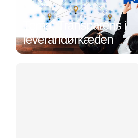
Tema: Transparens i
leverandørkæden