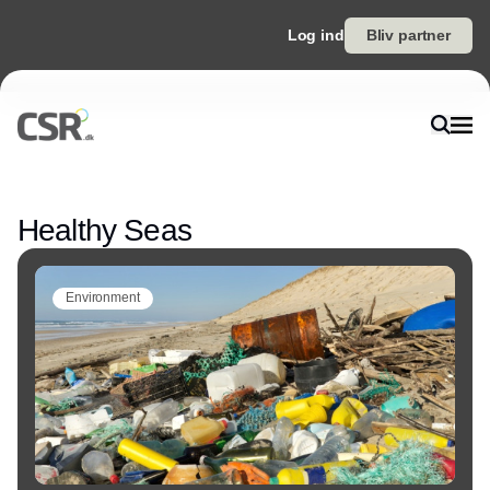
Log ind
Bliv partner
Annonce
Healthy Seas
Environment