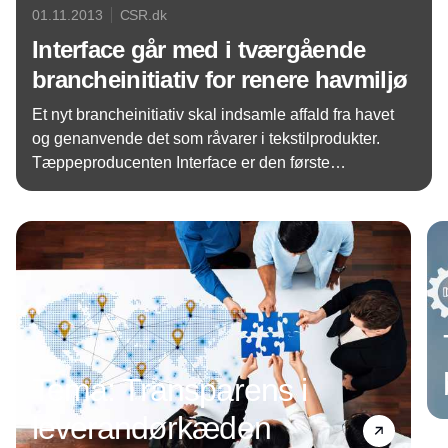
01.11.2013
CSR.dk
Interface går med i tværgående
brancheinitiativ for renere havmiljø
Et nyt brancheinitiativ skal indsamle affald fra havet
og genanvende det som råvarer i tekstilprodukter.
Tæppeproducenten Interface er den første
tæppevirksomhed, der bakker op om projektet.
Annonce
Tema: Transparens i
leverandørkæden