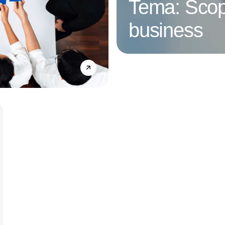
Tema: Scop
business
Annonce