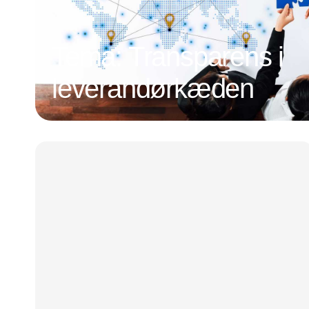
Tema: Transparens i
leverandørkæden