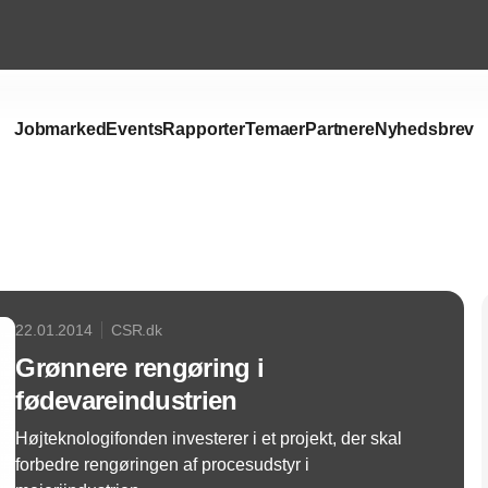
Jobmarked
Events
Rapporter
Temaer
Partnere
Nyhedsbrev
Annonce
22.01.2014
CSR.dk
Grønnere rengøring i
fødevareindustrien
Højteknologifonden investerer i et projekt, der skal
forbedre rengøringen af procesudstyr i