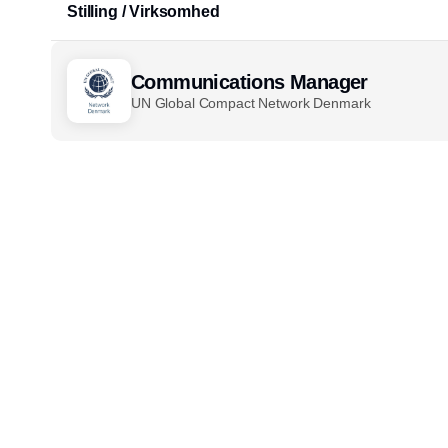
konsekvensen af en ny FN-aftale, som 187
Stilling / Virksomhed
lande for nyligt underskrev i Geneve.
Communications Manager
UN Global Compact Network Denmark