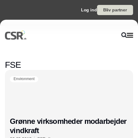
Log ind
Bliv partner
Annonce
FSE
Environment
Grønne virksomheder modarbejder
vindkraft