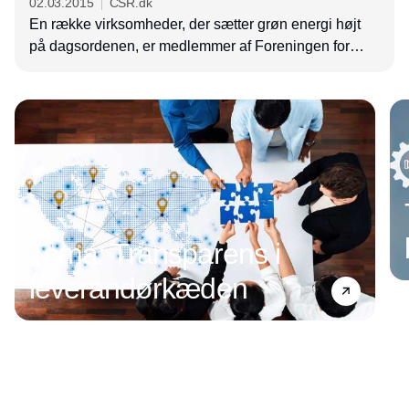
02.03.2015
CSR.dk
En række virksomheder, der sætter grøn energi højt
på dagsordenen, er medlemmer af Foreningen for
Slutbrugere af Energi, der direkte modarbejder
Annonce
statsstøttet vindenergi. Virksomhederne mener dog
ikke selv, der er tale om dobbeltmoral.
Tema: Transparens i
leverandørkæden
Annonce
Annonce