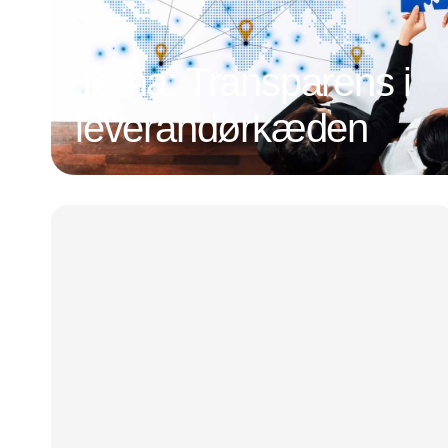
Tema: Transparens i
leverandørkæden