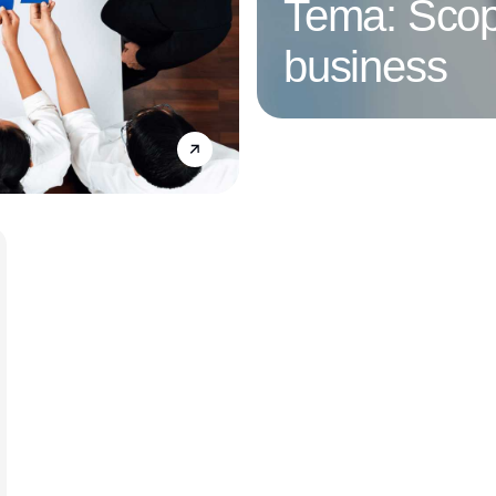
Tema: Scop
business
Annonce