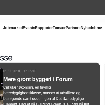
Jobmarked
Events
Rapporter
Temaer
Partnere
Nyhedsbrev
Annonce
asse
01.11.2018
CSR.dk
Mere grønt byggeri i Forum
Cirkulær økonomi, en frivillig
bæredygtighedsklasse, masser af udstillere og
besøgende samt uddelingen af Det Bæredygtige
Element. Dag et på Building Green 2018 bød på lidt