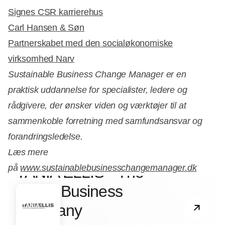
Signes CSR karrierehus
Carl Hansen & Søn
Partnerskabet med den socialøkonomiske
virksomhed Narv
Sustainable Business Change Manager er en
praktisk uddannelse for specialister, ledere og
rådgivere, der ønsker viden og værktøjer til at
sammenkoble forretning med samfundsansvar og
forandringsledelse.
Læs mere
Partner
på
www.sustainablebusinesschangemanager.dk
TANIA ELLIS - The
Social Business
Company