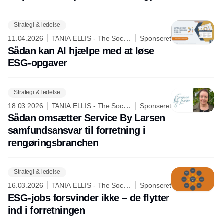
Strategi & ledelse
11.04.2026
TANIA ELLIS - The Social
Sponseret
Business Company
Sådan kan AI hjælpe med at løse
ESG-opgaver
Strategi & ledelse
18.03.2026
TANIA ELLIS - The Social
Sponseret
Business Company
Sådan omsætter Service By Larsen
samfundsansvar til forretning i
rengøringsbranchen
Strategi & ledelse
16.03.2026
TANIA ELLIS - The Social
Sponseret
Business Company
ESG-jobs forsvinder ikke – de flytter
ind i forretningen