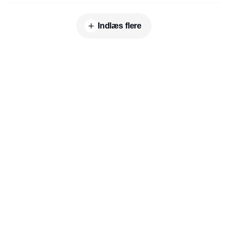
Indlæs flere
Udgiver
Horisont Gruppen a/s
Strandlodsvej 44
2300 København S
Telefon:
53506060
www.horisontgruppen.dk
Indhold
Environment
Strategi og
Partnere
Governance
ledelse
RSS-feed
Kommunikation
Værdikæden
Nyhedsbrev