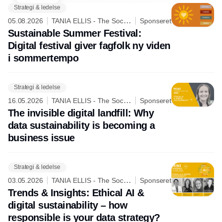
Strategi & ledelse
05.08.2026
TANIA ELLIS - The Social
Sponseret
Business Company
Sustainable Summer Festival:
Digital festival giver fagfolk ny viden
i sommertempo
Strategi & ledelse
16.05.2026
TANIA ELLIS - The Social
Sponseret
Business Company
The invisible digital landfill: Why
data sustainability is becoming a
business issue
Strategi & ledelse
03.05.2026
TANIA ELLIS - The Social
Sponseret
Business Company
Trends & Insights: Ethical AI &
digital sustainability – how
responsible is your data strategy?