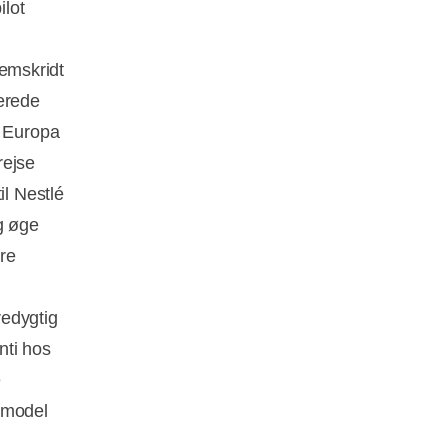
ilot
remskridt
erede
i Europa
rejse
il Nestlé
g øge
re
redygtig
nti hos
e
smodel