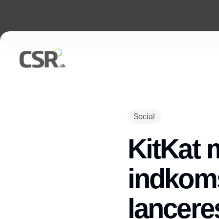
Social
KitKat 
indkoms
lancere