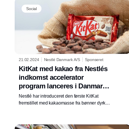
Social
21.02.2024
Nestlé Danmark A/S
Sponseret
KitKat med kakao fra Nestlés
indkomst accelerator
program lanceres i Danmark
og Europa
Nestlé har introduceret den første KitKat
fremstillet med kakaomasse fra bønner dyrket
af kakaoproducerende familier, der deltager i
virksomhedens indkomstacceleratorprogram.
Denne KitKat sigter mod at at skabe en