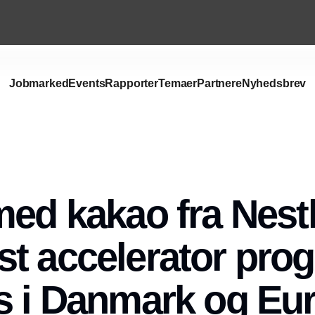
Jobmarked
Events
Rapporter
Temaer
Partnere
Nyhedsbrev
med kakao fra Nest
t accelerator pro
s i Danmark og Eu