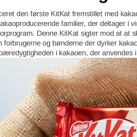
ceret den første KitKat fremstillet med kak
kakaoproducerende familier, der deltager i 
orprogram. Denne KitKat sigter mod at at 
m forbrugerne og bønderne der dyrker kaka
æredygtigheden i kakaoen, der anvendes i 