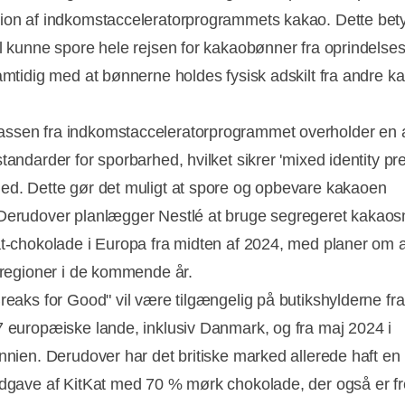
ion af indkomstacceleratorprogrammets kakao. Dette bety
il kunne spore hele rejsen for kakaobønner fra oprindelsess
samtidig med at bønnerne holdes fysisk adskilt fra andre k
sen fra indkomstacceleratorprogrammet overholder en 
tandarder for sporbarhed, hvilket sikrer 'mixed identity pr
ed. Dette gør det muligt at spore og opbevare kakaoen
Derudover planlægger Nestlé at bruge segregeret kakaosmø
at-chokolade i Europa fra midten af 2024, med planer om 
e regioner i de kommende år.
Breaks for Good" vil være tilgængelig på butikshylderne fra
7 europæiske lande, inklusiv Danmark, og fra maj 2024 i
annien. Derudover har det britiske marked allerede haft en 
udgave af KitKat med 70 % mørk chokolade, der også er fre