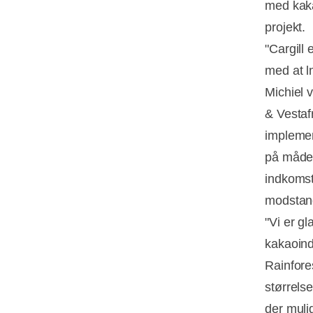
med kaka
projekt.
"Cargill 
med at 
Michiel 
& Vestaf
implemen
på måder
indkomst
modstan
"Vi er g
kakaoind
Rainfore
størrels
der mulig