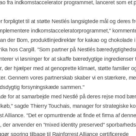
o fra indkomstaccelerator programmet, lanceret som et p
er forpligtet til at støtte Nestlés langsigtede mål og deres f
lmplementere indkomstacceleratorprogrammet," komment
van der Bom, produktlinjedirektør for kakao og chokolade 
rika hos Cargill. "Som partner på Nestlés bæredygtigheds
terer vi løsninger for at skaffe bæredygtige ingredienser t
, der hjælper med at genoprette klimaet, støtte familier o
er. Gennem vores partnerskab skaber vi en stærkere, me
dsdygtig forsyningskæde sammen."
lade for at samarbejde med Nestlé på deres rejse mod bæ
køb," sagde Thierry Touchais, manager for strategiske ko
st Alliance. "Det er opmuntrende at finde et firma af denn
e, der anvender en "mixed identity preserved" sporbarhed
gør sporing tilbage til Rainforrest Alliance certificerede