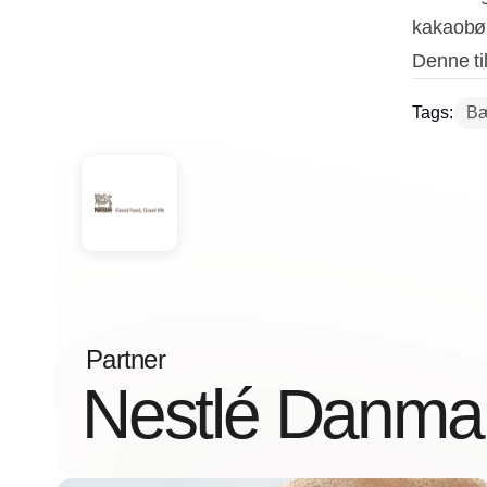
kakaobøn
Denne til
Tags:
Bæ
Partner
Nestlé Danma