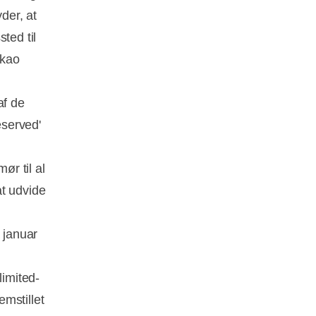
der, at
ted til
akao
af de
eserved'
r til al
at udvide
 januar
limited-
mstillet