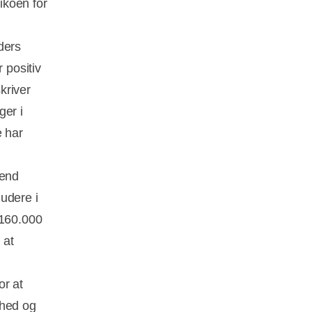
sikoen for
ders
 positiv
kriver
ger i
e har
 end
ludere i
 160.000
 at
or at
rhed og