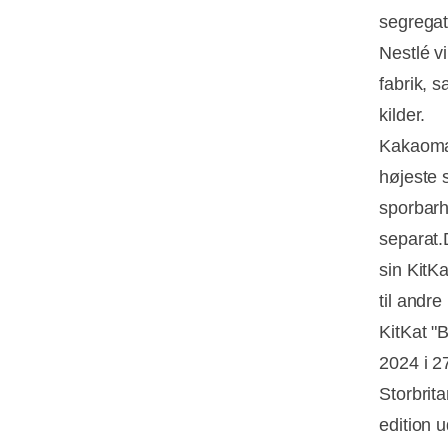
segregat
Nestlé v
fabrik, 
kilder.
Kakaomas
højeste s
sporbarh
separat.
sin KitK
til andr
KitKat "
2024 i 2
Storbrit
edition 