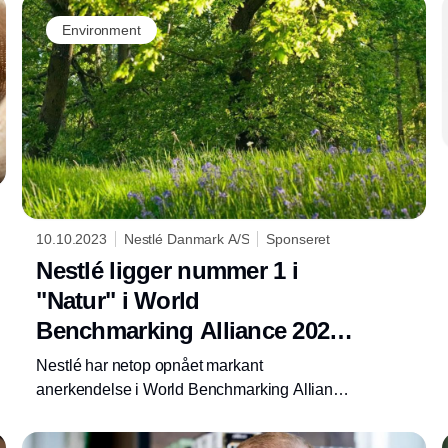
Environment
10.10.2023
Nestlé Danmark A/S
Sponseret
Nestlé ligger nummer 1 i
"Natur" i World
Benchmarking Alliance 2023
udgivelse
Nestlé har netop opnået markant
anerkendelse i World Benchmarking Alliance
2023 Nature Benchmark, der rangerer
selskaber inden for bæredygtighed og