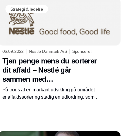
Strategi & ledelse
06.09.2022
Nestlé Danmark A/S
Sponseret
Tjen penge mens du sorterer
dit affald – Nestlé går
sammen med
affaldssorterings app'en
På trods af en markant udvikling på området
Bower
er affaldssortering stadig en udfordring, som
det ikke er lykkedes at komme i mål med i
Danmark. Det er ikke let at ændre vores vaner,
og cirka halvdelen af alt husholdningsaffald
bliver stadig ikke sorteret. Nestlé er gået
sammen med den svenske affaldssorterings