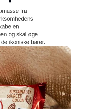
aomasse fra
virksomhedens
skabe en
oen og skal øge
de ikoniske barer.