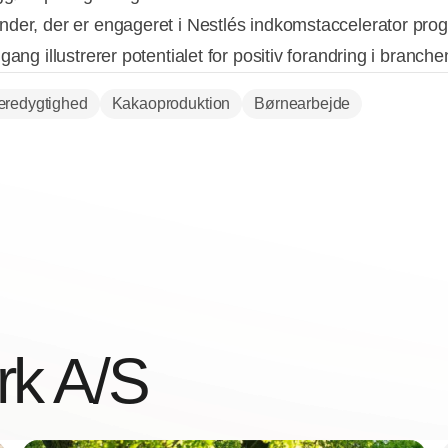
der, der er engageret i Nestlés indkomstaccelerator pro
gang illustrerer potentialet for positiv forandring i branche
redygtighed
Kakaoproduktion
Børnearbejde
rk A/S