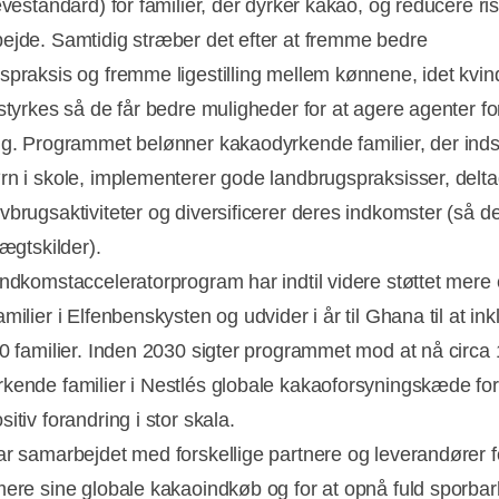
evestandard) for familier, der dyrker kakao, og reducere ri
ejde. Samtidig stræber det efter at fremme bedre
spraksis og fremme ligestilling mellem kønnene, idet kvin
styrkes så de får bedre muligheder for at agere agenter for
ng. Programmet belønner kakaodyrkende familier, der inds
rn i skole, implementerer gode landbrugspraksisser, delta
vbrugsaktiviteter og diversificerer deres indkomster (så d
tægtskilder).
indkomstacceleratorprogram har indtil videre støttet mere
milier i Elfenbenskysten og udvider i år til Ghana til at ink
00 familier. Inden 2030 sigter programmet mod at nå circa
kende familier i Nestlés globale kakaoforsyningskæde for
itiv forandring i stor skala.
ar samarbejdet med forskellige partnere og leverandører f
mere sine globale kakaoindkøb og for at opnå fuld sporba