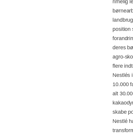
rimelig l
børnearb
landbrug
position 
forandri
deres bø
agro-sko
flere ind
Nestlés 
10.000 fa
alt 30.0
kakaodyr
skabe pos
Nestlé h
transfor