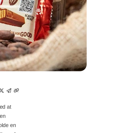
ed at
den
olde en