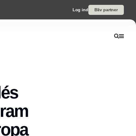
Log ind
Bliv partner
lés
gram
ropa