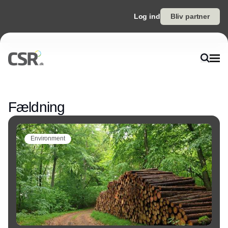
Log ind
Bliv partner
Annonce
Fældning
Environment