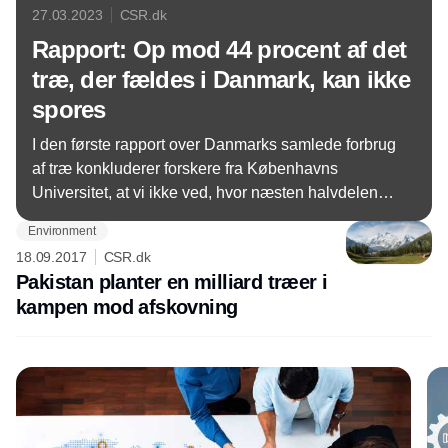
27.03.2023
CSR.dk
Rapport: Op mod 44 procent af det
træ, der fældes i Danmark, kan ikke
spores
I den første rapport over Danmarks samlede forbrug
af træ konkluderer forskere fra Københavns
Universitet, at vi ikke ved, hvor næsten halvdelen af
det træ, der fældes i Danmark, kommer fra. Og det
Environment
er et problem, lyder det fra forskerne bag rapporten,
18.09.2017
CSR.dk
da viden om vores træforbrug er vejen til mere
Pakistan planter en milliard træer i
bæredygtighed på området.
kampen mod afskovning
Annonce