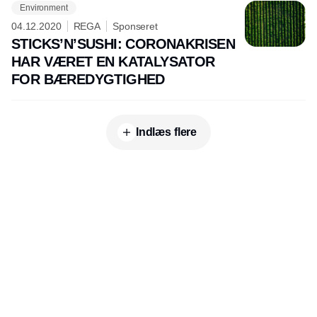
Environment
04.12.2020
REGA
Sponseret
STICKS’N’SUSHI: CORONAKRISEN
HAR VÆRET EN KATALYSATOR
FOR BÆREDYGTIGHED
Indlæs flere
Udgiver
Horisont Gruppen a/s
Strandlodsvej 44
2300 København S
Telefon:
53506060