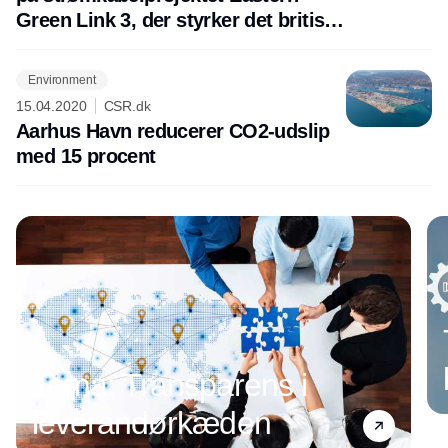
Green Link 3, der styrker det britiske
elnet
Environment
15.04.2020
CSR.dk
Aarhus Havn reducerer CO2-udslip
med 15 procent
Annonce
Tema: Transparens i
leverandørkæden