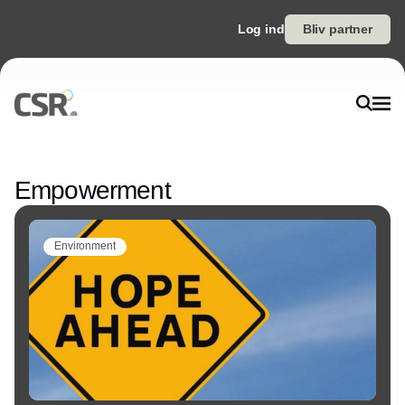
Log ind
Bliv partner
Annonce
Empowerment
Environment