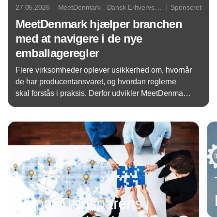
27.05.2026
MeetDenmark - Dansk Erhvervs-
Sponseret
og Mødeturisme
MeetDenmark hjælper branchen
med at navigere i de nye
emballageregler
Flere virksomheder oplever usikkerhed om, hvornår
de har producentansvaret, og hvordan reglerne
skal forstås i praksis. Derfor udvikler MeetDenmark
et praksisnært værktøj.
Annonce
Tema: Transparens i