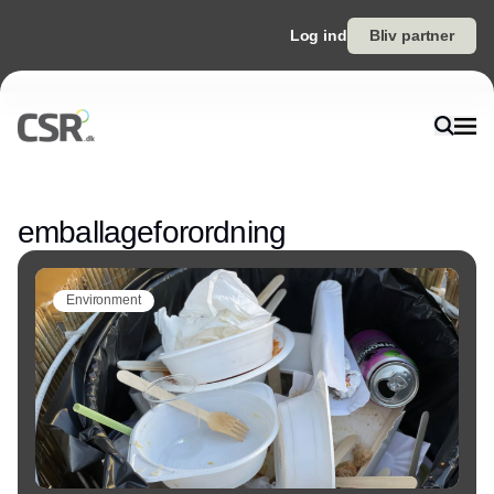
Log ind
Bliv partner
Annonce
emballageforordning
Environment