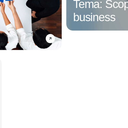
Tema: Scop
business
Annonce