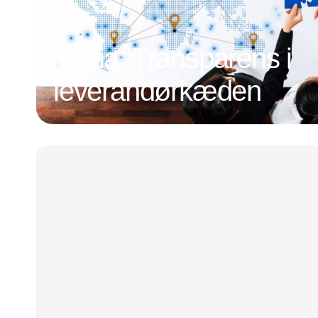
Tema: Transparens i
leverandørkæden