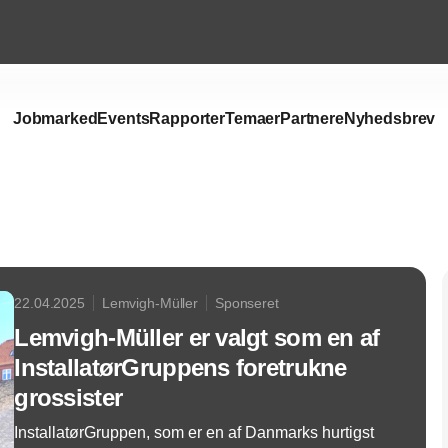
Jobmarked
Events
Rapporter
Temaer
Partnere
Nyhedsbrev
Annonce
22.04.2025
Lemvigh-Müller
Sponseret
Lemvigh-Müller er valgt som en af
InstallatørGruppens foretrukne
grossister
InstallatørGruppen, som er en af Danmarks hurtigst