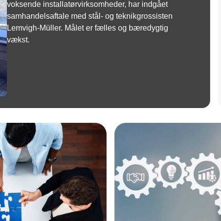
voksende installatørvirksomheder, har indgået
samhandelsaftale med stål- og teknikgrossisten
Lemvigh-Müller. Målet er fælles og bæredygtig
vækst.
Annonce