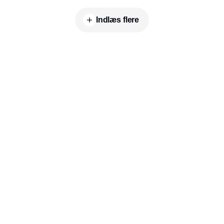
Indlæs flere
Udgiver
Horisont Gruppen a/s
Strandlodsvej 44
2300 København S
Telefon:
53506060
www.horisontgruppen.dk
Indhold
Environment
Strategi og
Partnere
Governance
ledelse
RSS-feed
Kommunikation
Værdikæden
Nyhedsbrev