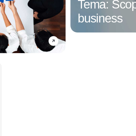
Tema: Scop
business
Annonce