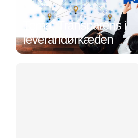
Tema: Transparens i
leverandørkæden