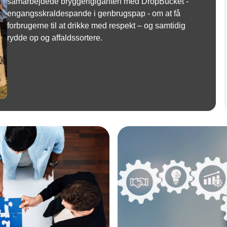
samarbejdede bryggerigiganten med DropBucket -
engangsskraldespande i genbrugspap - om at få
forbrugerne til at drikke med respekt – og samtidig
rydde op og affaldssortere.
Annonce