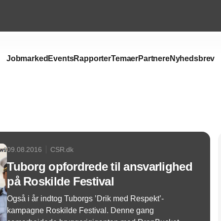
Jobmarked
Events
Rapporter
Temaer
Partnere
Nyhedsbrev
Annonce
09.08.2016
CSR.dk
Tuborg opfordrede til ansvarlighed
på Roskilde Festival
Også i år indtog Tuborgs ’Drik med Respekt’-
kampagne Roskilde Festival. Denne gang