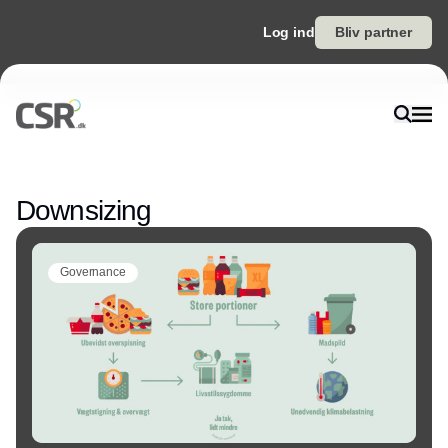
Log ind
Bliv partner
Annonce
Downsizing
Governance