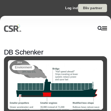
Log ind
Bliv partner
Annonce
DB Schenker
Environment