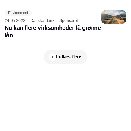
Environment
24.05.2022
Danske Bank
Sponseret
Nu kan flere virksomheder få grønne
lån
Indlæs flere
Udgiver
Horisont Gruppen a/s
Strandlodsvej 44
2300 København S
Telefon:
53506060