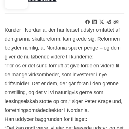
Kunder i Nordania, der har leaset udstyr omfattet af
den grønne skattereform, kan glæde sig. Reformen
betyder nemlig, at Nordania sparer penge – og dem
giver de nu løbende videre til kunderne:
“For os er det sund fornuft at give fordelen videre til
de mange virksomheder, som investerer i nye
driftsmidler. Det er dem, der går foran i den grønne
omstilling, og det vil vi naturligvis gerne som
leasingselskab støtte op om,” siger Peter Kragelund,
forretningsområdedirektør i Nordania.
Han uddyber baggrunden for tiltaget:
“Det kan godt være, vi ejer det leasede udstyr, og det