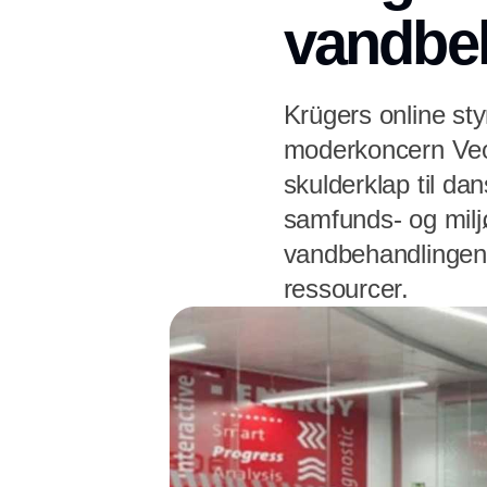
vandbe
Krügers online st
moderkoncern Veol
skulderklap til da
samfunds- og miljø
vandbehandlingen, 
ressourcer.