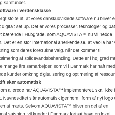
g samfundet.
oftware i verdensklasse
oligt stolte af, at vores danskudviklede software nu bliver e
t digitalt set-up. Det er vores processer, teknologier og pat
det bærende i Hubgrade, som AQUAVISTA™ nu vil hedde i
. Det er en stor international anerkendelse, at Veolia har 
sning som deres foretrukne valg, når det kommer til
ptimering af spildevandsbehandling. Dette er i høj grad mul
 de mange års samarbejder, som vi i Danmark har haft me
de kunder omkring digitalisering og optimering af ressour
ift sker automatisk
om allerede har AQUAVISTA™ implementeret, skal ikke 
t. Navneskiftet slår automatisk igennem i form af nyt logo 
ngen af marts. Selvom AQUAVISTA™ bliver en del af en
onal satsning, vil kunder i Danmark fortsat have en lokal