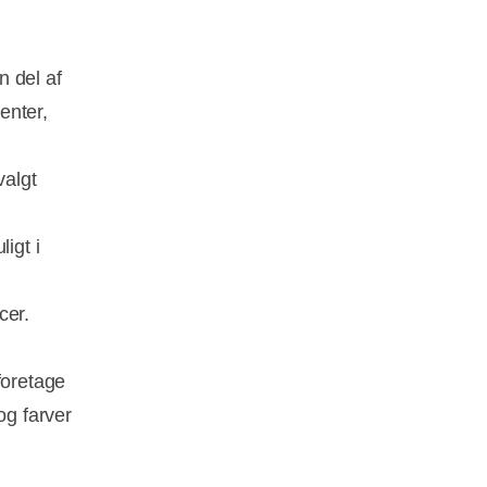
n del af
enter,
valgt
igt i
d
cer.
foretage
og farver