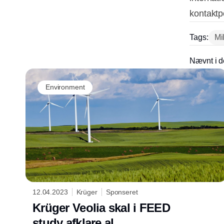
kontaktp
Tags:
Mi
Nævnt i d
Environment
12.04.2023
Krüger
Sponseret
Krüger Veolia skal i FEED
study afklare al