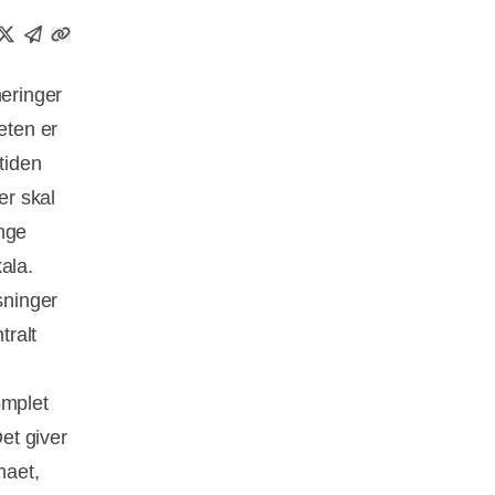
meringer
eten er
tiden
der skal
ange
ala.
sninger
tralt
omplet
Det giver
imaet,