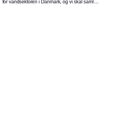
for vandsektoren i Danmark, og vi skal samle
os og spille aktivt ind i det samarbejde, der
skal til for at få projekterne i gang, så vi kan få
den nødvendige erfaring med regulering,
roller, teknologier, grænseflader og
forretningsmodeller.