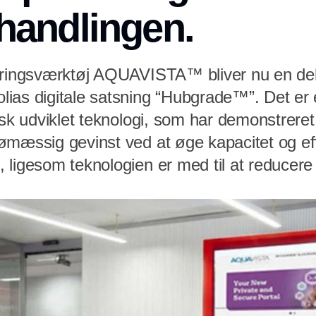
handlingen.
yringsværktøj AQUAVISTA™ bliver nu en del
ias digitale satsning “Hubgrade™”. Det e
nsk udviklet teknologi, som har demonstreret
mæssig gevinst ved at øge kapacitet og effe
ligesom teknologien er med til at reducere 