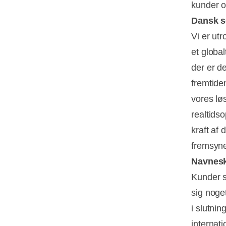
kunder o
Dansk s
Vi er utr
et global
der er 
fremtiden
vores lø
realtidso
kraft af
fremsyne
Navnesk
Kunder s
sig noge
i slutni
internati