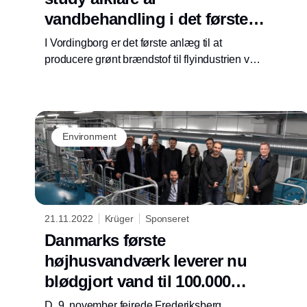
vandbehandling i det første
anlæg til at producere grønt
I Vordingborg er det første anlæg til at
brændstof til flyindustrien
producere grønt brændstof til flyindustrien ved
hjælp af Power-to-X på vej. Her vil Arcadia
efuels bygge et stort anlæg, der skal
producere 100 millioner liter grønt brændstof
om året ved hjælp af vedvarende el, havvand
Environment
og bio CO2. Brændstofferne er eDiesel,
eKerosene og eNaphtha.
21.11.2022
Krüger
Sponseret
Danmarks første
højhusvandværk leverer nu
blødgjort vand til 100.000
borgere
D. 9. november fejrede Frederiksberg