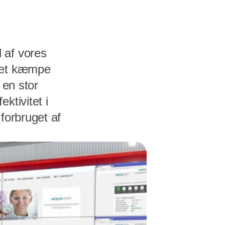
 af vores
r et kæmpe
 en stor
ktivitet i
forbruget af