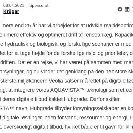
08.04.2021
Sponseret
Krüger
mere end 25 år har vi arbejdet for at udvikle realtidsopti
 en mere effektiv og optimeret drift af renseanlæg. Kapacit
e hydraulisk og biologisk, og forskellige scenarier er med 
et for at tage højde for de forskellige risici og prioriteter, 
i driften. Det er en rejse, vi har været på sammen med m
orsyninger, og nu vinder det genklang på den helt store sk
største miljøkoncern Veolia satser målrettet på digitale lø
algt at integrere vores AQUAVISTA™ teknologi som et cen
 deres digitale tilbud kaldet Hubgrade. Derfor skifter
TA™ navn. Hubgrade tilbyder forsyningsselskaber en k
f digitale løsninger inden for vand, ressourcer og energi. 
, overskueligt digitalt tilbud, hvilket både er til gavn for kl