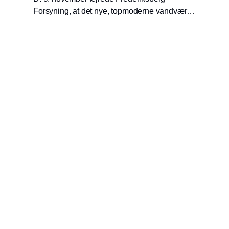
Forsyning, at det nye, topmoderne vandværk
sender blødgjort vand ud til forbrugerne på
Frederiksberg. Krüger og Arkil har været
totalentreprenør på projektet, der indeholder
mange innovative løsninger til fordel for miljø,
drikkevandssikkerhed og borgere, som nu får
blødgjort vand i hanerne.
Udgiver