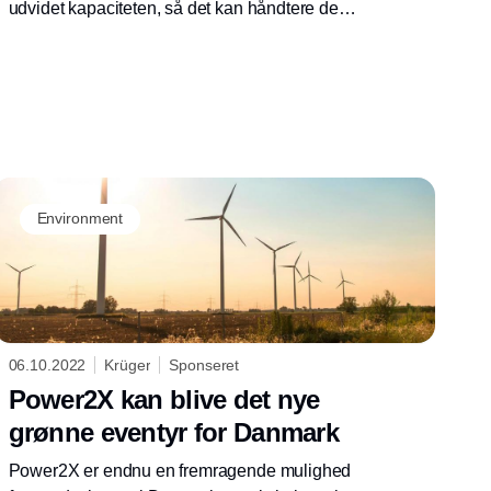
udvidet kapaciteten, så det kan håndtere den
stigende belastning. Det er sket ved en
ombygning af de to procestanke, som fandt
sted, samtidig med at anlægget var i fuld drift.
Det nye renseanlæg blev indviet 27. oktober.
Environment
06.10.2022
Krüger
Sponseret
Power2X kan blive det nye
grønne eventyr for Danmark
Power2X er endnu en fremragende mulighed