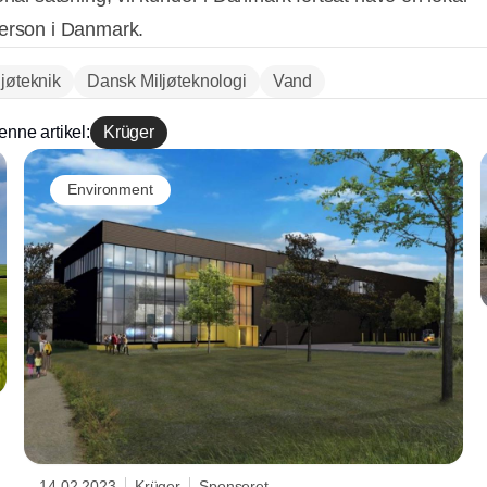
erson i Danmark.
ljøteknik
Dansk Miljøteknologi
Vand
enne artikel:
Krüger
Environment
14.02.2023
Krüger
Sponseret