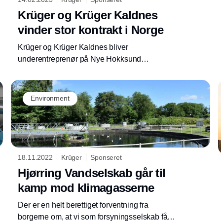
Krüger og Krüger Kaldnes
vinder stor kontrakt i Norge
Krüger og Krüger Kaldnes bliver
underentreprenør på Nye Hokksund
Renseanlegg med en kontraktssum på ca.
330 MNOK. Krüger og Krüger Kaldnes står for
leverance af hele procesdesignet og
Environment
mekanisk design. Det nye renseanlæg vil
sikre bedre vandmiljø i Oslofjorden og
befolkningsudvikling i kommunen.
18.11.2022
Krüger
Sponseret
Hjørring Vandselskab går til
kamp mod klimagasserne
Der er en helt berettiget forventning fra
borgerne om, at vi som forsyningsselskab får