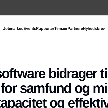
Jobmarked
Events
Rapporter
Temaer
Partnere
Nyhedsbrev
oftware bidrager ti
 for samfund og mi
apacitet og effektivi