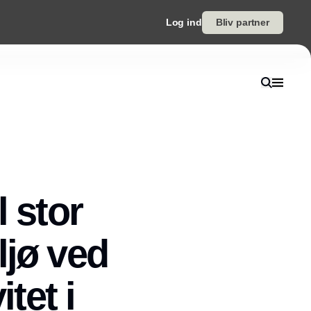
Log ind
Bliv partner
l stor
ljø ved
tet i