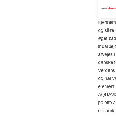
Igennem 
og sikre
øget båd
indarbejd
afvejes 
danske f
Verdens 
og har v
element i
AQUAVIS
palette a
et samlet