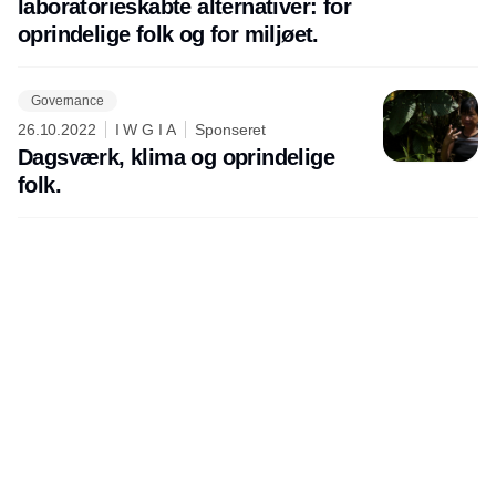
laboratorieskabte alternativer: for
oprindelige folk og for miljøet.
Governance
26.10.2022
I W G I A
Sponseret
Dagsværk, klima og oprindelige
folk.
Udgiver
Horisont Gruppen a/s
Strandlodsvej 44
2300 København S
Telefon:
53506060
www.horisontgruppen.dk