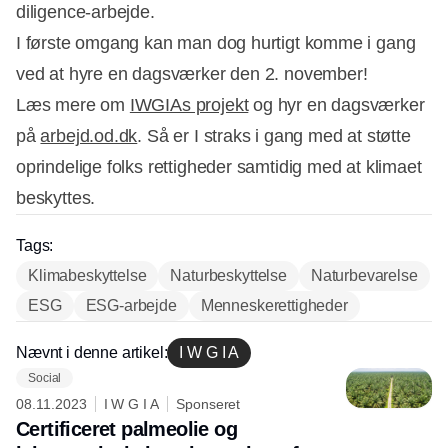
diligence-arbejde.
I første omgang kan man dog hurtigt komme i gang
ved at hyre en dagsværker den 2. november!
Læs mere om
IWGIAs projekt
og hyr en dagsværker
på
arbejd.od.dk
. Så er I straks i gang med at støtte
oprindelige folks rettigheder samtidig med at klimaet
beskyttes.
Tags:
Klimabeskyttelse
Naturbeskyttelse
Naturbevarelse
ESG
ESG-arbejde
Menneskerettigheder
Nævnt i denne artikel:
I W G I A
Social
08.11.2023
I W G I A
Sponseret
Certificeret palmeolie og