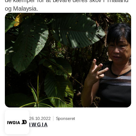
de kæmper for at bevare deres skov i Thailand
og Malaysia.
26.10.2022
Sponseret
I W G I A