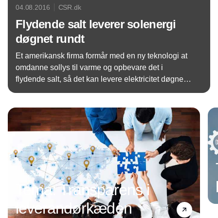
04.08.2016
CSR.dk
Flydende salt leverer solenergi
døgnet rundt
Et amerikansk firma formår med en ny teknologi at
omdanne sollys til varme og opbevare det i
flydende salt, så det kan levere elektricitet døgnet
rundt. Hemmeligheden bag er en masse spejle og
Annonce
et kæmpe tårn, hvis lager består af kalium og
natriumnitrat.
Tema: Transparens i
leverandørkæden