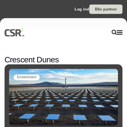
Log ind
Bliv partner
Annonce
Crescent Dunes
Environment