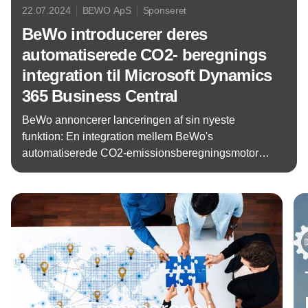
22.07.2024
BEWO ApS
Sponseret
BeWo introducerer deres
automatiserede CO2- beregnings
integration til Microsoft Dynamics
365 Business Central
BeWo annoncerer lanceringen af sin nyeste
funktion: En integration mellem BeWo's
automatiserede CO2-emissionsberegningsmotor
og Microsoft Dynamics 365 Business Central. Dette
Annonce
markerer et betydeligt fremskridt i at styrke
virksomhedernes evne til effektivt at håndtere deres
miljøpåvirkning ved at holde styr på deres CO2-
udledninger fra Scope 1, 2 og 3 med daglige
opdateringer.