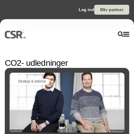
Log ind
Bliv partner
Annonce
CO2- udledninger
Strategi & ledelse