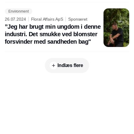
Environment
26.07.2024
Floral Affairs ApS
Sponseret
”Jeg har brugt min ungdom i denne
industri. Det smukke ved blomster
forsvinder med sandheden bag"
Indlæs flere
Udgiver
Horisont Gruppen a/s
Strandlodsvej 44
2300 København S