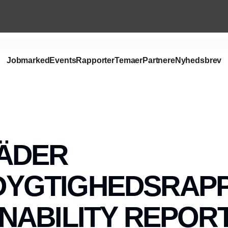
Jobmarked
Events
Rapporter
Temaer
Partnere
Nyhedsbrev
ÄDER
YGTIGHEDSRAPP
NABILITY REPORT