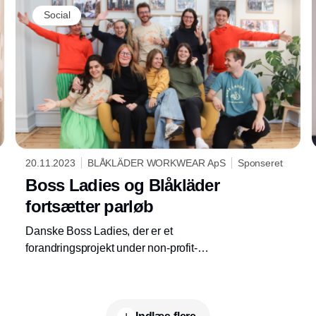
gennem forsyningskæden. Derfor har
Social
Blåkläder til forskel sine egne fabrikker - og
blot 10 underleverandører.
20.11.2023
BLÅKLÄDER WORKWEAR ApS
Sponseret
Boss Ladies og Blåkläder
fortsætter parløb
Danske Boss Ladies, der er et
forandringsprojekt under non-profit-
organisationen Divérs, arbejder for lige
rettigheder for kvinder og mænd i
håndværksfagene. Boss Ladies har de sidste
to år arbejdet tæt sammen med Blåkläder