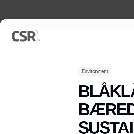
Environment
BLÅKL
BÆRED
SUSTAI