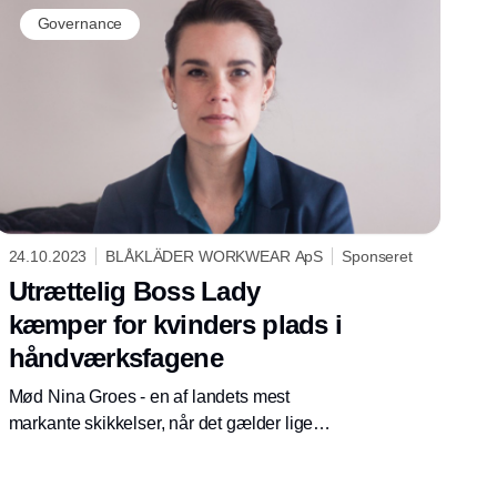
testpiloter inden for håndværksfagene.
Governance
24.10.2023
BLÅKLÄDER WORKWEAR ApS
Sponseret
Utrættelig Boss Lady
kæmper for kvinders plads i
håndværksfagene
Mød Nina Groes - en af landets mest
markante skikkelser, når det gælder lige
rettigheder i håndværksfagene. Gennem
projektet Boss Ladies har hun utrætteligt