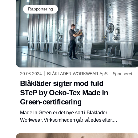
Rapportering
20.06.2024
BLÅKLÄDER WORKWEAR ApS
Sponseret
Blåkläder sigter mod fuld
STeP by Oeko-Tex Made In
Green-certificering
Made In Green er det nye sort i Blåkläder
Workwear. Virksomheden går således efter, at
hele kollektionen kommer til at bære det
eftertragtede prædikat, der vidner om en