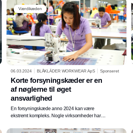
Værdikæden
06.03.2024
BLÅKLÄDER WORKWEAR ApS
Sponseret
Korte forsyningskæder er en
af nøglerne til øget
ansvarlighed
En forsyningskæde anno 2024 kan være
ekstremt kompleks. Nogle virksomheder har fx
helt op til 1.000 underleverandører. Det gør
det nærmest umuligt at stille krav hele vejen