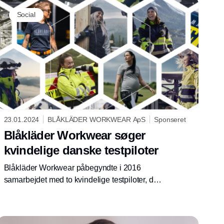
Social
23.01.2024
BLÅKLÄDER WORKWEAR ApS
Sponseret
Blåkläder Workwear søger
kvindelige danske testpiloter
Blåkläder Workwear påbegyndte i 2016
samarbejdet med to kvindelige testpiloter, der
har været med til at skabe et af markedets
bredeste udvalg af arbejdstøj designet til
kvinder. Nu søger vi nye kvindelige danske