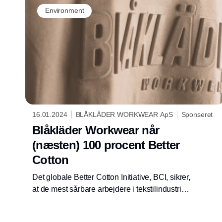
ansvarlig produktion på alle leder og kanter.
Environment
16.01.2024
BLÅKLÄDER WORKWEAR ApS
Sponseret
Blåkläder Workwear når
(næsten) 100 procent Better
Cotton
Det globale Better Cotton Initiative, BCI, sikrer,
at de mest sårbare arbejdere i tekstilindustrien
opnår et mere sikkert arbejdsmiljø og en
bedring af deres livsvilkår. Derudover er