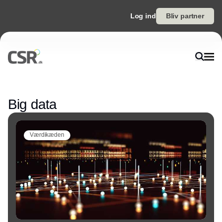
Log ind
Bliv partner
Annonce
Big data
Værdikæden