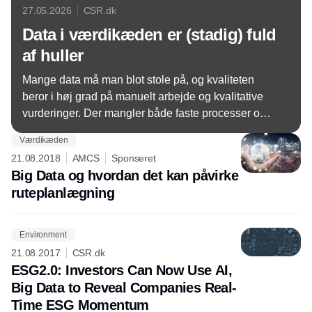
27.05.2026
CSR.dk
Data i værdikæden er (stadig) fuld
af huller
Mange data må man blot stole på, og kvaliteten
beror i høj grad på manuelt arbejde og kvalitative
vurderinger. Der mangler både faste processer og
medarbejderkapacitet til at sikre datakvalitet. Det er
Værdikæden
generelt en udfordring, at data i værdikæden ikke
21.08.2018
AMCS
Sponseret
altid er korrekte eller fuldstændige. Og AI bliver
Big Data og hvordan det kan påvirke
anvendt i meget begrænset omfang. En
ruteplanlægning
undersøgelse i SCM & Produktions Panelet viser,
at der stadig er store huller i datahåndtering, -
kvalitet og -sikkerhed i danske forsyningskæder.
Environment
21.08.2017
CSR.dk
ESG2.0: Investors Can Now Use AI,
Big Data to Reveal Companies Real-
Time ESG Momentum