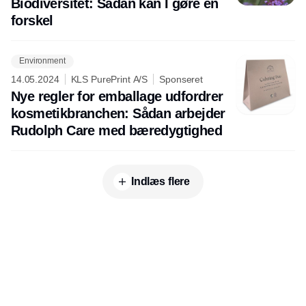
Biodiversitet: Sådan kan I gøre en
forskel
Environment
14.05.2024
KLS PurePrint A/S
Sponseret
Nye regler for emballage udfordrer
kosmetikbranchen: Sådan arbejder
Rudolph Care med bæredygtighed
Indlæs flere
Udgiver
Horisont Gruppen a/s