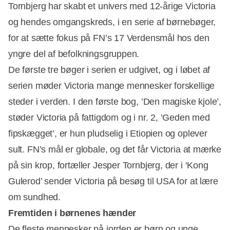
Tornbjerg har skabt et univers med 12-årige Victoria
og hendes omgangskreds, i en serie af børnebøger,
for at sætte fokus på FN’s 17 Verdensmål hos den
yngre del af befolkningsgruppen.
De første tre bøger i serien er udgivet, og i løbet af
serien møder Victoria mange mennesker forskellige
steder i verden. I den første bog, ’Den magiske kjole’,
støder Victoria på fattigdom og i nr. 2, ’Geden med
fipskægget’, er hun pludselig i Etiopien og oplever
sult. FN’s mål er globale, og det får Victoria at mærke
på sin krop, fortæller Jesper Tornbjerg, der i ‘Kong
Gulerod’ sender Victoria på besøg til USA for at lære
om sundhed.
Fremtiden i børnenes hænder
De fleste mennesker på jorden er børn og unge