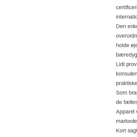
certifice
internati
Den enke
overordne
holde øje
bæredygt
Lidt prov
konsulen
praktiske
Som bran
de fælle
Apparel 
markede
Kort sag