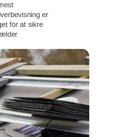
 mest
verbevisning er
et for at sikre
gælder