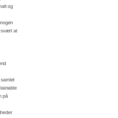
nalt og
 nogen
 svært at
end
 samlet
tainable
n på
gheder