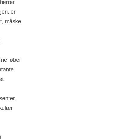
herrer
eri, er
gt, måske
t
rne løber
ntante
et
senter,
rkulær
g