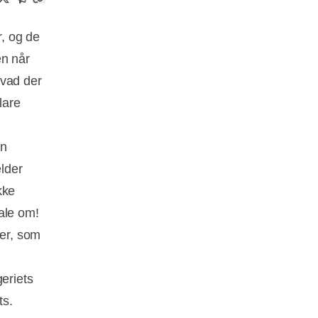
, og de
en når
hvad der
lare
en
ælder
kke
ale om!
er, som
geriets
ts.