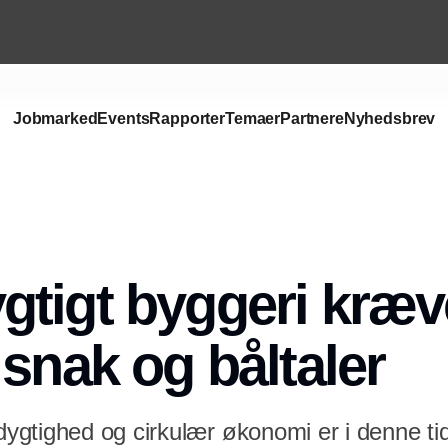
Jobmarked
Events
Rapporter
Temaer
Partnere
Nyhedsbrev
tigt byggeri kræv
 snak og båltaler
gtighed og cirkulær økonomi er i denne ti