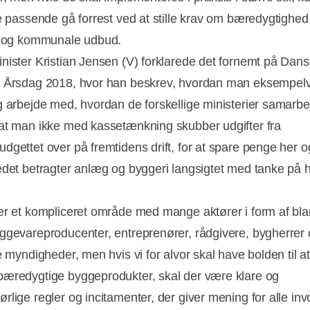
ge passende gå forrest ved at stille krav om bæredygtighed 
e og kommunale udbud.
nister Kristian Jensen (V) forklarede det fornemt på Dans
 Årsdag 2018, hvor han beskrev, hvordan man eksempelv
g arbejde med, hvordan de forskellige ministerier samarbe
at man ikke med kassetænkning skubber udgifter fra
dgettet over på fremtidens drift, for at spare penge her o
edet betragter anlæg og byggeri langsigtet med tanke på h
er et kompliceret område med mange aktører i form af bla
ggevareproducenter, entreprenører, rådgivere, bygherrer
e myndigheder, men hvis vi for alvor skal have bolden til at
æredygtige byggeprodukter, skal der være klare og
rlige regler og incitamenter, der giver mening for alle in