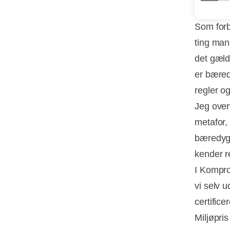
Som forb
ting man
det gæld
er bæredy
regler o
Jeg over
metafor, 
bæredygt
kender r
I Kompro
vi selv u
certific
Miljøpri