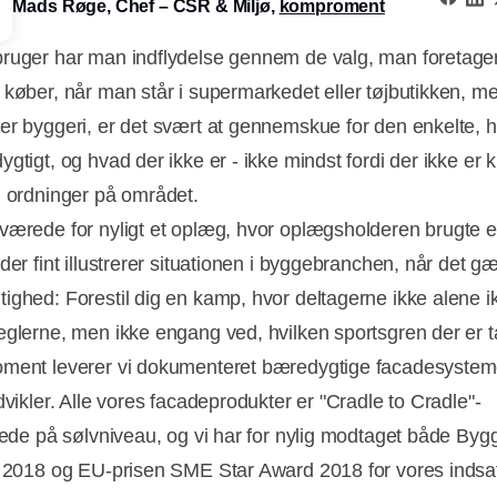
Mads Røge, Chef – CSR & Miljø,
komproment
ruger har man indflydelse gennem de valg, man foretager
 køber, når man står i supermarkedet eller tøjbutikken, m
er byggeri, er det svært at gennemskue for den enkelte, 
gtigt, og hvad der ikke er - ikke mindst fordi der ikke er k
g ordninger på området.
værede for nyligt et oplæg, hvor oplægsholderen brugte 
der fint illustrerer situationen i byggebranchen, når det g
ighed: Forestil dig en kamp, hvor deltagerne ikke alene i
eglerne, men ikke engang ved, hvilken sportsgren der er t
ment leverer vi dokumenteret bæredygtige facadesystem
dvikler. Alle vores facadeprodukter er "Cradle to Cradle"-
erede på sølvniveau, og vi har for nylig modtaget både Byg
s 2018 og EU-prisen SME Star Award 2018 for vores indsa