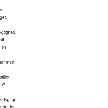
 til
get.
ygtighed.
alt
n en
ener med
illet,
de?
redygtige
unne det