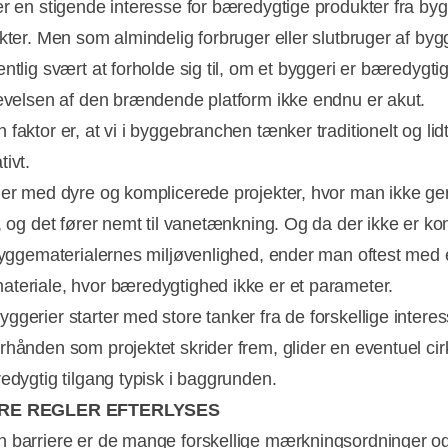
er en stigende interesse for bæredygtige produkter fra byg
kter. Men som almindelig forbruger eller slutbruger af bygg
ntlig svært at forholde sig til, om et byggeri er bæredygti
levelsen af den brændende platform ikke endnu er akut.
faktor er, at vi i byggebranchen tænker traditionelt og lid
ivt.
der med dyre og komplicerede projekter, hvor man ikke ge
o, og det fører nemt til vanetænkning. Og da der ikke er ko
 byggematerialernes miljøvenlighed, ender man oftest med 
teriale, hvor bæredygtighed ikke er et parameter.
ggerier starter med store tanker fra de forskellige interes
rhånden som projektet skrider frem, glider en eventuel ci
redygtig tilgang typisk i baggrunden.
RE REGLER EFTERLYSES
 barriere er de mange forskellige mærkningsordninger o