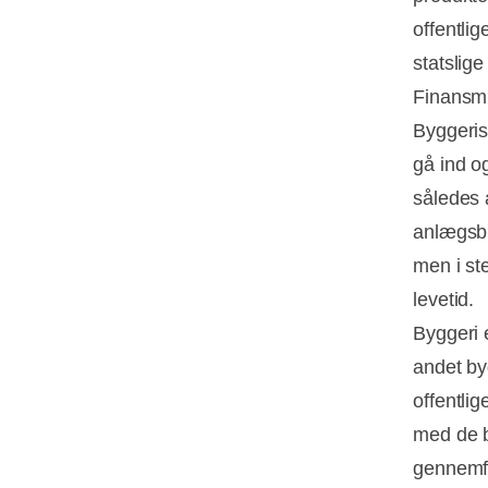
offentli
statslig
Finansmi
Byggeris
gå ind o
således 
anlægsbu
men i st
levetid.
Byggeri 
andet by
offentlig
med de b
gennemfø