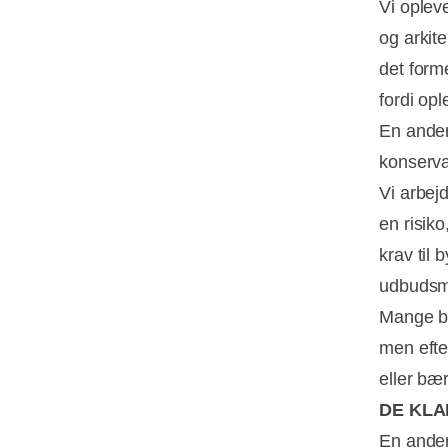
Vi oplev
og arkite
det forme
fordi op
En anden 
konservat
Vi arbej
en risik
krav til
udbudsma
Mange by
men efte
eller bæ
DE KLA
En anden