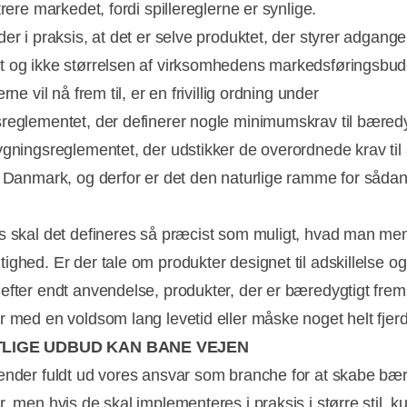
trere markedet, fordi spillereglerne er synlige.
er i praksis, at det er selve produktet, der styrer adgangen
 og ikke størrelsen af virksomhedens markedsføringsbud
erne vil nå frem til, er en frivillig ordning under
reglementet, der definerer nogle minimumskrav til bæred
ygningsreglementet, der udstikker de overordnede krav til 
i Danmark, og derfor er det den naturlige ramme for såda
s skal det defineres så præcist som muligt, hvad man m
ighed. Er der tale om produkter designet til adskillelse og
efter endt anvendelse, produkter, der er bæredygtigt fremst
r med en voldsom lang levetid eller måske noget helt fjer
LIGE UDBUD KAN BANE VEJEN
ender fuldt ud vores ansvar som branche for at skabe bæ
, men hvis de skal implementeres i praksis i større stil, k