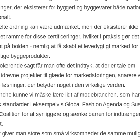
ringer, der eksisterer for byggeri og byggevarer både natio
onalt.
lte ordning kan være udmærket, men der eksisterer ikke
t ramme for disse certificeringer, hvilket i praksis gør det
t på bolden - nemlig at få skabt et levedygtigt marked for
ige byggeprodukter.
okerende sagt får man ofte det indtryk, at der er tale om
tdrevne projekter til glæde for markedsføringen, snarere 
 løsninger, der betyder noget i den virkelige verden.
che kunne vi måske lære lidt af modebranchen, som har
s standarder i eksempelvis Global Fashion Agenda og Sus
Coalition for at synliggøre og sænke barren for indtrænge
t.
t giver man store som små virksomheder de samme muli