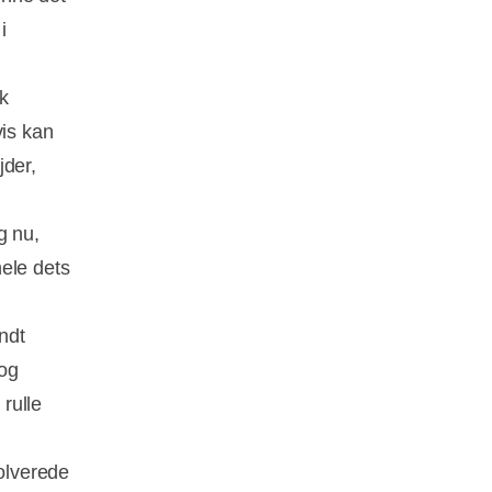
i
k
is kan
jder,
g nu,
ele dets
ndt
 og
 rulle
volverede