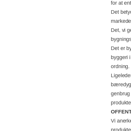
for at en
Det betyd
markedet
Det, vi g
bygnings
Det er b
byggeri 
ordning.
Ligelede
bæredygt
genbrug 
produkte
OFFENT
Vi anerk
produkter