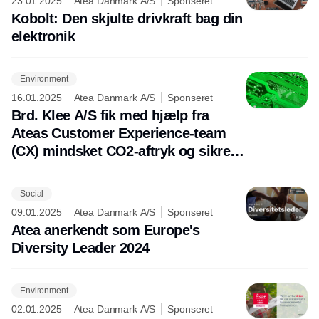
23.01.2025
Atea Danmark A/S
Sponseret
Kobolt: Den skjulte drivkraft bag din
elektronik
Environment
16.01.2025
Atea Danmark A/S
Sponseret
Brd. Klee A/S fik med hjælp fra
Ateas Customer Experience-team
(CX) mindsket CO2-aftryk og sikret
ansvarlig håndtering af udtjent it-
udstyr
Social
09.01.2025
Atea Danmark A/S
Sponseret
Atea anerkendt som Europe's
Diversity Leader 2024
Environment
02.01.2025
Atea Danmark A/S
Sponseret