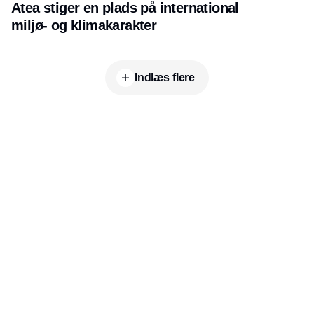
Atea stiger en plads på international
miljø- og klimakarakter
Indlæs flere
Udgiver
Horisont Gruppen a/s
Strandlodsvej 44
2300 København S
Telefon:
53506060
www.horisontgruppen.dk
Indhold