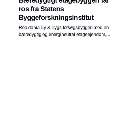
Bæredygtigt etagebyggeri får
ros fra Statens
Byggeforskningsinstitut
Realdania By & Bygs forsøgsbyggeri med en
bæredygtig og energineutral etageejendom,
Bolig+, får stor anerkendelse fra Statens
Byggeforskningsinstitut, der mener, den nye
viden kan bruges til fremtidige byggeprojekter,
som de unge klimaaktivister efterspørger.