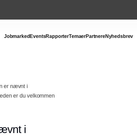
Jobmarked
Events
Rapporter
Temaer
Partnere
Nyhedsbrev
n er nævnt i
mheden er du velkommen
ævnt i