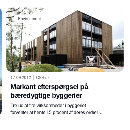
Environment
17.09.2012
CSR.dk
Markant efterspørgsel på
bæredygtige byggerier
Tre ud af fire virksomheder i byggeriet
forventer at hente 15 procent af deres ordrer i
2013 fra stigende efterspørgsel på
bæredygtige byggerier.