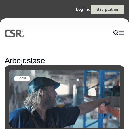
Log ind
Bliv partner
Annonce
Arbejdsløse
Social