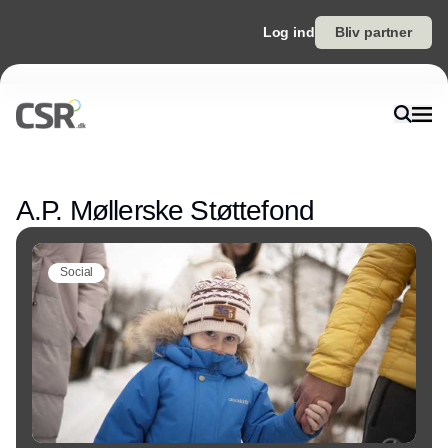
Log ind
Bliv partner
Annonce
A.P. Møllerske Støttefond
Social