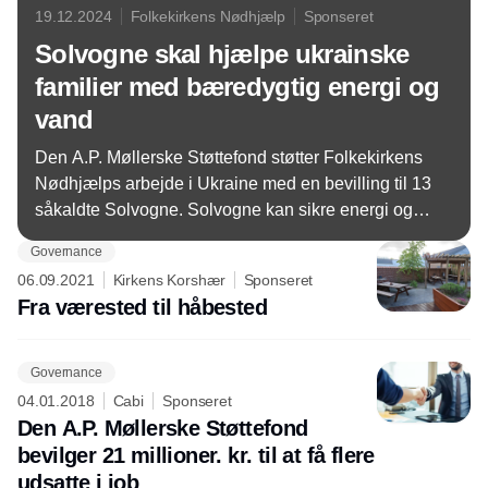
19.12.2024
Folkekirkens Nødhjælp
Sponseret
Solvogne skal hjælpe ukrainske
familier med bæredygtig energi og
vand
Den A.P. Møllerske Støttefond støtter Folkekirkens
Nødhjælps arbejde i Ukraine med en bevilling til 13
såkaldte Solvogne. Solvogne kan sikre energi og
rent vand til krigsramte og udsatte mennesker i
Governance
Ukraine, og er udviklet i et samarbejde med danske
06.09.2021
Kirkens Korshær
Sponseret
virksomheder.
Fra værested til håbested
Governance
04.01.2018
Cabi
Sponseret
Den A.P. Møllerske Støttefond
bevilger 21 millioner. kr. til at få flere
udsatte i job