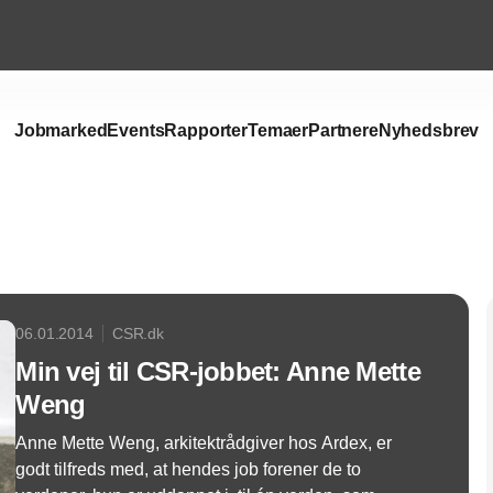
Jobmarked
Events
Rapporter
Temaer
Partnere
Nyhedsbrev
Annonce
06.01.2014
CSR.dk
Min vej til CSR-jobbet: Anne Mette
Weng
Anne Mette Weng, arkitektrådgiver hos Ardex, er
godt tilfreds med, at hendes job forener de to