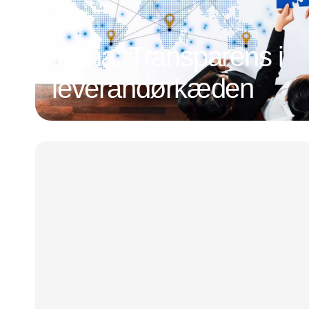
Tema: Transparens i
leverandørkæden