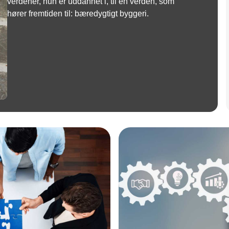
verdener, hun er uddannet i, til én verden, som
hører fremtiden til: bæredygtigt byggeri.
Annonce