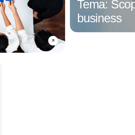
Tema: Scop
business
Annonce