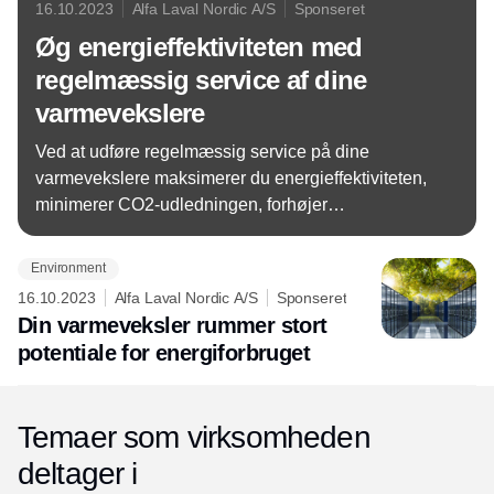
16.10.2023
Alfa Laval Nordic A/S
Sponseret
Øg energieffektiviteten med
regelmæssig service af dine
varmevekslere
Ved at udføre regelmæssig service på dine
varmevekslere maksimerer du energieffektiviteten,
minimerer CO2-udledningen, forhøjer
produktiviteten og sænker de totale
ejerskabsomkostninger.
Environment
16.10.2023
Alfa Laval Nordic A/S
Sponseret
Din varmeveksler rummer stort
potentiale for energiforbruget
Temaer som virksomheden
deltager i