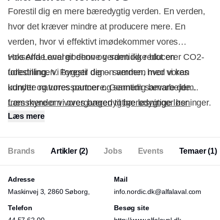
Forestil dig en mere bæredygtig verden. En verden,
hvor det kræver mindre at producere mere. En
verden, hvor vi effektivt imødekommer vores
voksende energibehov og samtidig reducerer CO2-
Hos Alfa Laval er denne verden ikke blot en
udledningen. Forestil dig en verden, hvor vi kan
forestilling. Vi bygger den - sammen med vores
udnytte naturressourcer og samtidig bevare dem.
kunder og vores partnere. Gennem samarbejde
fremskynder vi overgangen til bæredygtige løsninger.
Læs mere om vores bæredygtige løsninger her
Læs mere
Det handler om 'Advancing better' – for din
virksomhed, for dine medarbejdere og for vores
planet.
Brands
Artikler
(2)
Jobs
Events
Temaer
(1)
Adresse
Mail
Maskinvej 3, 2860 Søborg,
info.nordic.dk@alfalaval.com
Telefon
Besøg site