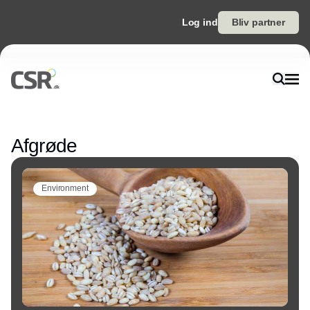
Log ind
Bliv partner
Annonce
Afgrøde
Environment