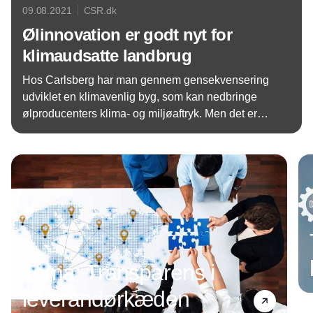
09.08.2021
CSR.dk
Ølinnovation er godt nyt for
klimaudsatte landbrug
Hos Carlsberg har man gennem gensekvensering
udviklet en klimavenlig byg, som kan nedbringe
ølproducenters klima- og miljøaftryk. Men det er
ikke nødvendigvis kun gode nyheder for
Annonce
klimabevidste øldrikkere. Teknologien har også
potentiale til at gøre andre afgrøder klimaresistente
og dermed hjælpe klimaudsatte landbrug.
Tema: Transparens i
leverandørkæden