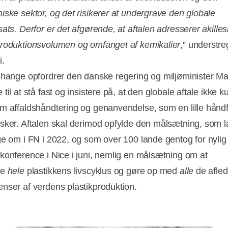
iske sektor, og det risikerer at undergrave den globale
sats. Derfor er det afgørende, at aftalen adresserer akille
roduktionsvolumen og omfanget af kemikalier
,” understr
i.
Change opfordrer den danske regering og miljøminister M
til at stå fast og insistere på, at den globale aftale ikke k
m affaldshåndtering og genanvendelse, som en lille hånd
sker. Aftalen skal derimod opfylde den målsætning, som 
ge om i FN i 2022, og som over 100 lande gentog for nylig
konference i Nice i juni, nemlig en målsætning om at
re
hele
plastikkens livscyklus og gøre op med
alle
de afled
nser af verdens plastikproduktion.