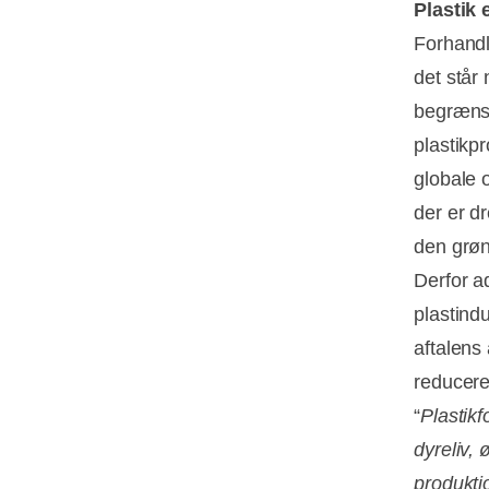
Plastik 
Forhandl
det står
begrænsn
plastikp
globale o
der er dr
den grøn
Derfor a
plastind
aftalens 
reducere
“
Plastikf
dyreliv,
produktio