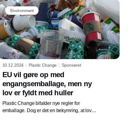
Environment
10.12.2024
Plastic Change
Sponseret
EU vil gøre op med
engangsemballage, men ny
lov er fyldt med huller
Plastic Change bifalder nye regler for
emballage. Dog er det en bekymring, at loven
kun begrænser engangsemballage af
bestemte materialer.