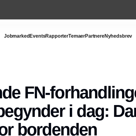
Jobmarked
Events
Rapporter
Temaer
Partnere
Nyhedsbrev
de FN-forhandlin
 begynder i dag: D
for bordenden