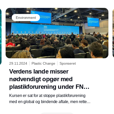
Environment
29.11.2024
Plastic Change
Sponseret
Verdens lande misser
nødvendigt opgør med
plastikforurening under FN-
møde
Kursen er sat for at stoppe plastikforurening
med en global og bindende aftale, men rettes
der ikke op, kan det få store konsekvenser,
mener Plastic Change. Det står klart efter