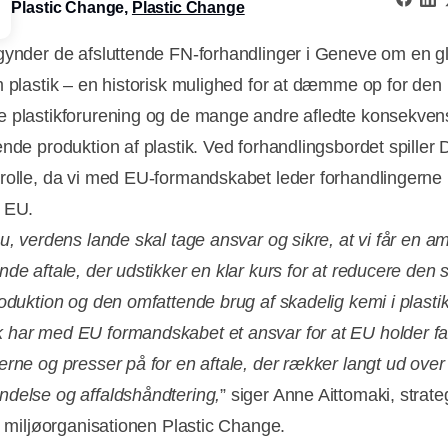
Plastic Change,
Plastic Change
gynder de afsluttende FN-forhandlinger i Geneve om en g
m plastik – en historisk mulighed for at dæmme op for den
 plastikforurening og de mange andre afledte konsekven
ende produktion af plastik. Ved forhandlingsbordet spille
rolle, da vi med EU-formandskabet leder forhandlingerne
 EU.
u, verdens lande skal tage ansvar og sikre, at vi får en am
nde aftale, der udstikker en klar kurs for at reducere den 
roduktion og den omfattende brug af skadelig kemi i plastik
har med EU formandskabet et ansvar for at EU holder fas
erne og presser på for en aftale, der rækker langt ud over
delse og affaldshåndtering,
” siger Anne Aittomaki, strate
 i miljøorganisationen Plastic Change.