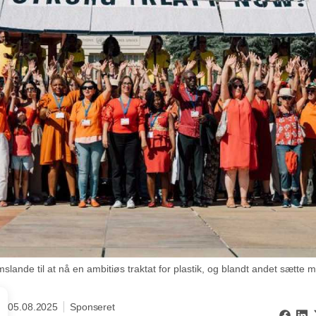
ande til at nå en ambitiøs traktat for plastik, og blandt andet sætte m
05.08.2025
Sponseret