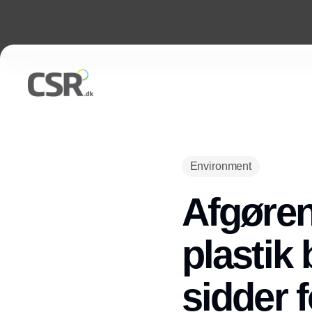
Environment
Afgøren
plastik
sidder 