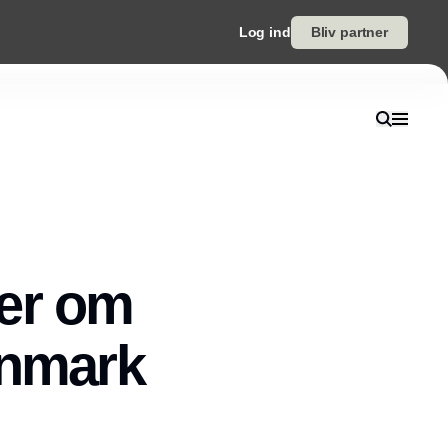
Log ind
Bliv partner
ger om
anmark