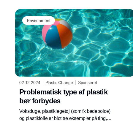
om plastik - og behovet for at fastholde høje
ambitioner har aldrig været større
Environment
02.12.2024
Plastic Change
Sponseret
Problematisk type af plastik
bør forbydes
Voksduge, plastiklegetøj (som fx badebolde)
og plastikfolie er blot tre eksempler på ting,
der kan være lavet af PVC-plastik – eller vinyl
i daglig tale.