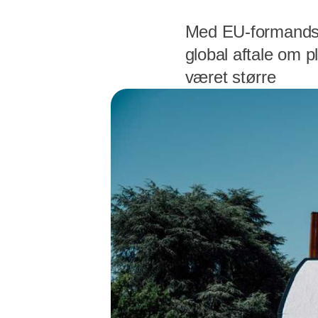
Med EU-formandsk
global aftale om p
været større