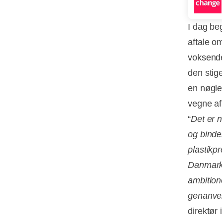
I dag be
aftale o
voksende
den stig
en nøgle
vegne af
“
Det er n
og binde
plastikp
Danmark 
ambition
genanven
direktør