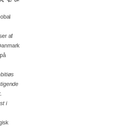
lobal
ser af
r Danmark
 på
bitiøs
stigende
.
t i
gisk