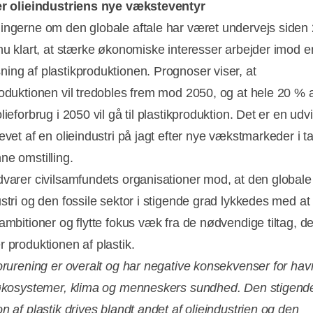
er olieindustriens nye væksteventyr
ingerne om den globale aftale har været undervejs siden
 nu klart, at stærke økonomiske interesser arbejder imod e
ing af plastikproduktionen. Prognoser viser, at
roduktionen vil tredobles frem mod 2050, og at hele 20 % a
lieforbrug i 2050 vil gå til plastikproduktion. Det er en udvi
evet af en olieindustri på jagt efter nye vækstmarkeder i 
ne omstilling.
dvarer civilsamfundets organisationer mod, at den globale
ustri og den fossile sektor i stigende grad lykkedes med a
ambitioner og flytte fokus væk fra de nødvendige tiltag, de
r produktionen af plastik.
orurening er overalt og har negative konsekvenser for hav
 økosystemer, klima og menneskers sundhed. Den stigend
n af plastik drives blandt andet af olieindustrien og den