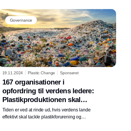
Governance
19.11.2024
Plastic Change
Sponseret
167 organisationer i
opfordring til verdens ledere:
Plastikproduktionen skal
ned!
Tiden er ved at rinde ud, hvis verdens lande
effektivt skal tackle plastikforurening og
begrænse den stigende produktion, lyder det
fra en lang række organisationer i et åbent