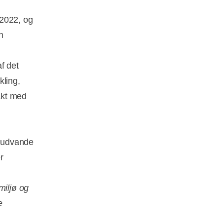
 2022, og
n
f det
kling,
takt med
t udvande
r
miljø og
e