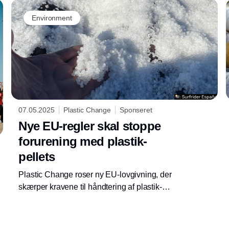
Environment
07.05.2025
Plastic Change
Sponseret
Nye EU-regler skal stoppe
forurening med plastik-
pellets
Plastic Change roser ny EU-lovgivning, der
skærper kravene til håndtering af plastik-
pellets både på land og til vands.
Organisationen ærgrer sig dog over
smuthuller og lange indfasningsperioder.