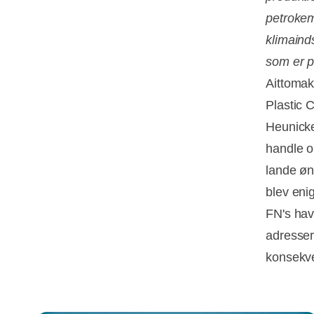
petrokem
klimaind
som er p
Aittomak
Plastic 
Heunicke 
handle o
lande øn
blev eni
FN's hav
adresse
konsekve