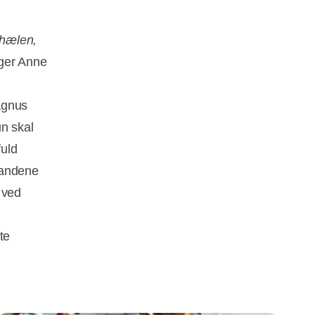
shælen,
eger Anne
agnus
un skal
fuld
landene
 ved
te