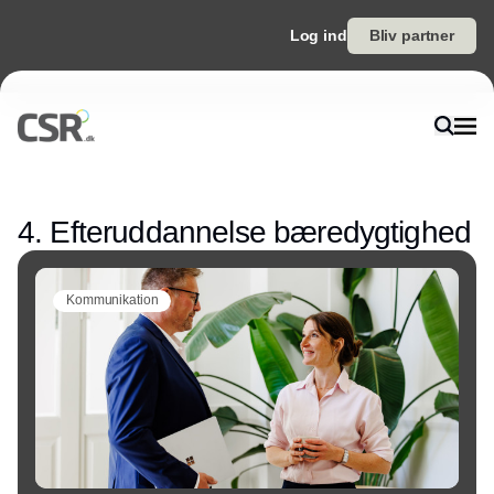
Log ind
Bliv partner
Annonce
4. Efteruddannelse bæredygtighed
Kommunikation