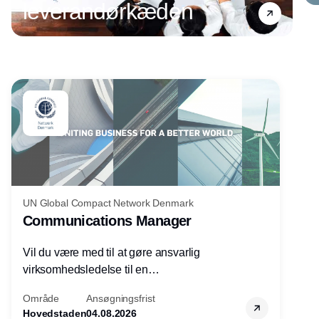
leverandørkæden
Annonce
UN Global Compact Network Denmark
Communications Manager
Vil du være med til at gøre ansvarlig
virksomhedsledelse til en
konkurrencefordel for danske
Område
Ansøgningsfrist
virksomheder?
Hovedstaden
04.08.2026