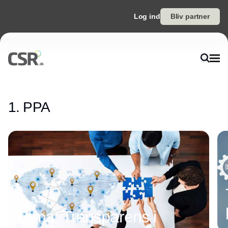
Log ind
Bliv partner
Annonce
1. PPA
Annonce
Tema: Transparens i