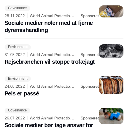
Governance
28.11.2022
World Animal Protection
Sponseret
Danmark
Sociale medier nøler med at fjerne
dyremishandling
Environment
31.08.2022
World Animal Protection
Sponseret
Danmark
Rejsebranchen vil stoppe trofæjagt
Environment
24.08.2022
World Animal Protection
Sponseret
Danmark
Pels er passé
Governance
26.07.2022
World Animal Protection
Sponseret
Danmark
Sociale medier bør tage ansvar for