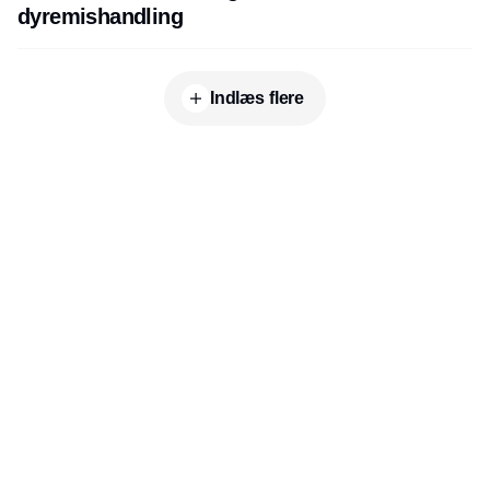
dyremishandling
Indlæs flere
Udgiver
Horisont Gruppen a/s
Strandlodsvej 44
2300 København S
Telefon:
53506060
www.horisontgruppen.dk
Indhold
Environment
Strategi og
Partnere