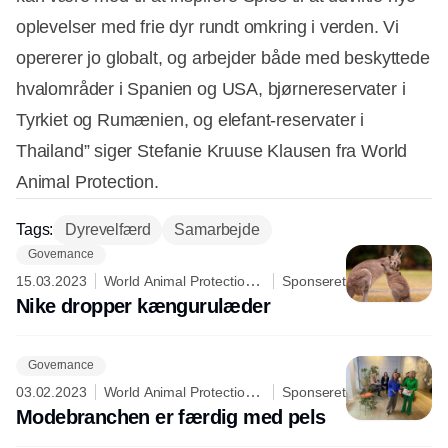
oplevelser med frie dyr rundt omkring i verden. Vi
opererer jo globalt, og arbejder både med beskyttede
hvalområder i Spanien og USA, bjørnereservater i
Tyrkiet og Rumænien, og elefant-reservater i
Thailand” siger Stefanie Kruuse Klausen fra World
Animal Protection.
Tags:
Dyrevelfærd
Samarbejde
Governance
15.03.2023
World Animal Protection
Sponseret
Danmark
Nike dropper kængurulæder
Governance
03.02.2023
World Animal Protection
Sponseret
Danmark
Modebranchen er færdig med pels