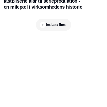
lastbilserie klar til serieproduktion -
en milepæl i virksomhedens historie
Indlæs flere
Udgiver
Horisont Gruppen a/s
Strandlodsvej 44
2300 København S
Telefon:
53506060
www.horisontgruppen.dk
Indhold