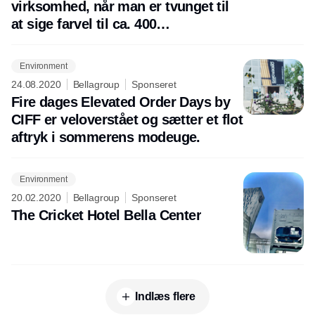
virksomhed, når man er tvunget til
at sige farvel til ca. 400
medarbejdere som konsekvens af
coronakrisen
Environment
24.08.2020
Bellagroup
Sponseret
Fire dages Elevated Order Days by
CIFF er veloverstået og sætter et flot
aftryk i sommerens modeuge.
Environment
20.02.2020
Bellagroup
Sponseret
The Cricket Hotel Bella Center
Indlæs flere