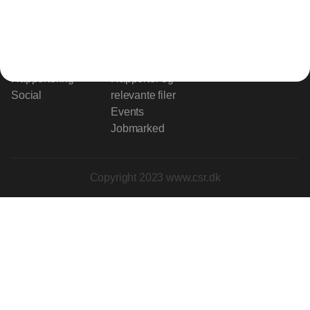
Indhold
Environment
Strategi og
Partnere
Governance
ledelse
RSS-feed
Kommunikation
Værdikæden
Nyhedsbrev
Rapportering
Rapporter og
Social
relevante filer
Events
Jobmarked
Copyright 2023 www.csr.dk