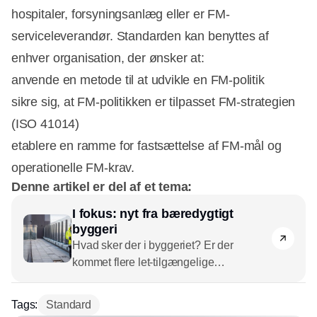
hospitaler, forsyningsanlæg eller er FM-
serviceleverandør. Standarden kan benyttes af
enhver organisation, der ønsker at:
anvende en metode til at udvikle en FM-politik
sikre sig, at FM-politikken er tilpasset FM-strategien
(ISO 41014)
etablere en ramme for fastsættelse af FM-mål og
operationelle FM-krav.
Denne artikel er del af et tema:
I fokus: nyt fra bæredygtigt
byggeri
Hvad sker der i byggeriet? Er der
kommet flere let-tilgængelige
bæredygtige materialer, nye krav at leve
op til, nye ideer? Vi ser på tendenser og
Tags:
Standard
udfordringer i det bæredygtige byggeri.