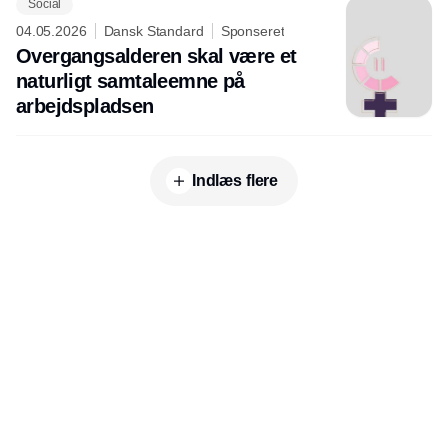
Social
04.05.2026
Dansk Standard
Sponseret
Overgangsalderen skal være et
naturligt samtaleemne på
arbejdspladsen
Indlæs flere
Udgiver
Horisont Gruppen a/s
Strandlodsvej 44
2300 København S
Telefon:
53506060