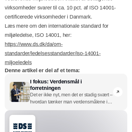
virksomheder svarer til ca. 10 pct. af ISO 14001-
certificerede virksomheder i Danmark.
Læs mere om den internationale standard for
miljøledelse, ISO 14001, her:
https://www.ds.dk/da/om-
standarder/ledelsesstandarder/iso-14001-
miljoeledels
Denne artikel er del af et tema:
I fokus: Verdensmål i
forretningen
Det er ikke nyt, men det er stadig svært –
hvordan tænker man verdensmålene ind
i forretningsudvikling og strategi, frem for
at arbejde med dem som en traditionelt
CSR-værktøj? Vi undersøger, hvilke
spørgsmål man skal stille sig selv og