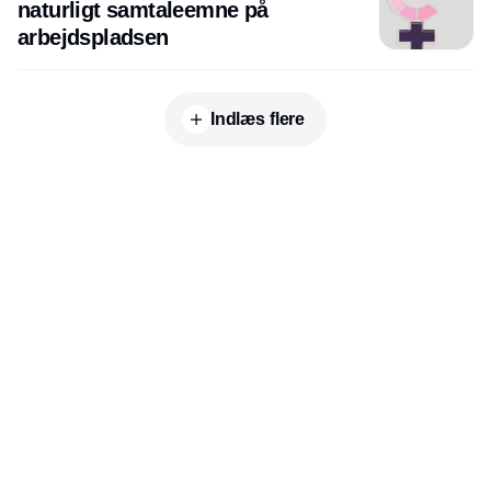
naturligt samtaleemne på
arbejdspladsen
Indlæs flere
Udgiver
Horisont Gruppen a/s
Strandlodsvej 44
2300 København S
Telefon:
53506060
www.horisontgruppen.dk
Indhold