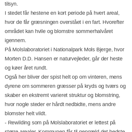
tilsyn.
I stedet får hestene en kort periode på hvert areal,
hvor de får græsningen overstået i en fart. Hvorefter
området kan hvile og blomstre sommerhalvåret
igennem.
På Molslaboratoriet i Nationalpark Mols Bjerge, hvor
Morten D.D. Hansen er naturvejleder, går der heste
og køer året rundt.
Også her bliver der spist helt op om vinteren, mens
dyrene om sommeren græsser på kryds og tværs og
skaber en ekstremt varieret struktur og blomstring,
hvor nogle steder er hårdt nedbidte, mens andre
blomster helt vildt.
- Rewilding som på Molslaboratoriet er lettest på
større arealer. Kommunen får til gengæld det bedste