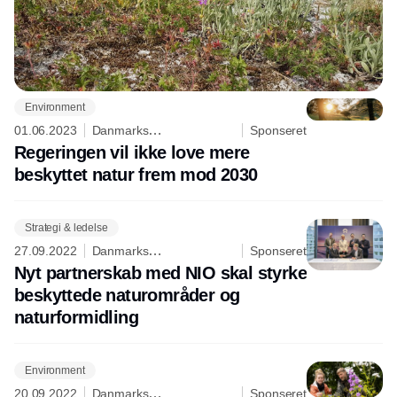
Environment
01.06.2023
Danmarks
Sponseret
Naturfredningsforening
Regeringen vil ikke love mere
beskyttet natur frem mod 2030
Strategi & ledelse
27.09.2022
Danmarks
Sponseret
Naturfredningsforening
Nyt partnerskab med NIO skal styrke
beskyttede naturområder og
naturformidling
Environment
20.09.2022
Danmarks
Sponseret