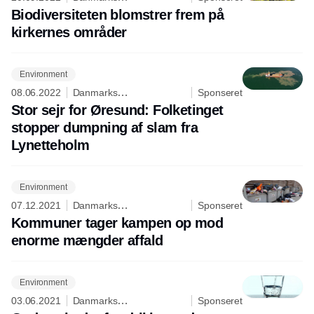
Naturfredningsforening
Biodiversiteten blomstrer frem på
kirkernes områder
Environment
08.06.2022
Danmarks
Sponseret
Naturfredningsforening
Stor sejr for Øresund: Folketinget
stopper dumpning af slam fra
Lynetteholm
Environment
07.12.2021
Danmarks
Sponseret
Naturfredningsforening
Kommuner tager kampen op mod
enorme mængder affald
Environment
03.06.2021
Danmarks
Sponseret
Naturfredningsforening