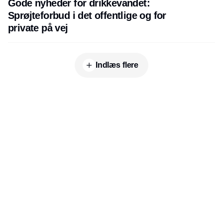
Gode nyheder for drikkevandet:
Sprøjteforbud i det offentlige og for
private på vej
Indlæs flere
Udgiver
Horisont Gruppen a/s
Strandlodsvej 44
2300 København S
Telefon:
53506060
www.horisontgruppen.dk