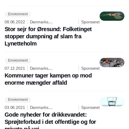
Environment
08.06.2022
Danmarks
Sponseret
Naturfredningsforening
Stor sejr for Øresund: Folketinget
stopper dumpning af slam fra
Lynetteholm
Environment
07.12.2021
Danmarks
Sponseret
Naturfredningsforening
Kommuner tager kampen op mod
enorme mængder affald
Environment
03.06.2021
Danmarks
Sponseret
Naturfredningsforening
Gode nyheder for drikkevandet:
Sprøjteforbud i det offentlige og for
private på vej