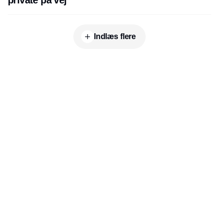
Indlæs flere
Udgiver
Horisont Gruppen a/s
Strandlodsvej 44
2300 København S
Telefon:
53506060
www.horisontgruppen.dk
Indhold
Environment
Strategi og
Partnere
Governance
ledelse
RSS-feed