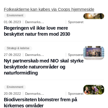
Folkeaktierne kan købes via Coops hjemmeside
Environment
01.06.2023
Danmarks
Sponseret
Naturfredningsforening
Regeringen vil ikke love mere
beskyttet natur frem mod 2030
Strategi & ledelse
27.09.2022
Danmarks
Sponseret
Naturfredningsforening
Nyt partnerskab med NIO skal styrke
beskyttede naturområder og
naturformidling
Environment
20.09.2022
Danmarks
Sponseret
Naturfredningsforening
Biodiversiteten blomstrer frem på
kirkernes områder