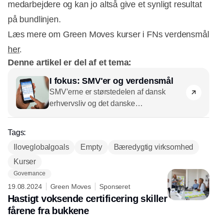
medarbejdere og kan jo altså give et synligt resultat
på bundlinjen.
Læs mere om Green Moves kurser i FNs verdensmål
her
.
Denne artikel er del af et tema:
I fokus: SMV'er og verdensmål
SMV’erne er størstedelen af dansk
erhvervsliv og det danske
arbejdsmarked. Hvad ved vi i 2020 om,
hvordan de arbejder med verdensmål,
Tags:
og hvad der fungerer bedst?
Iloveglobalgoals
Empty
Bæredygtig virksomhed
Kurser
Governance
19.08.2024
Green Moves
Sponseret
Hastigt voksende certificering skiller
fårene fra bukkene